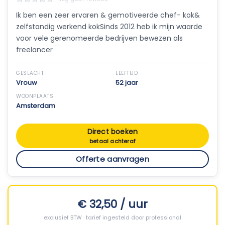
Ik ben een zeer ervaren & gemotiveerde chef- kok&
zelfstandig werkend kokSinds 2012 heb ik mijn waarde
voor vele gerenomeerde bedrijven bewezen als
freelancer
GESLACHT
LEEFTIJD
Vrouw
52 jaar
WOONPLAATS
Amsterdam
Direct boeken
betaal achteraf
Offerte aanvragen
€ 32,50 / uur
exclusief BTW · tarief ingesteld door professional