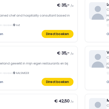
L
€ 35,-
/u
C
rained chef and hospitality consultant based in
H
p
n reviews
nvt
en
Direct boeken
O
V
€ 35,-
/u
C
derland gewerkt in mijn eigen restaurants en bij
j
f
n reviews
AALSMEER
en
Direct boeken
O
M
€ 42,50
/u
C