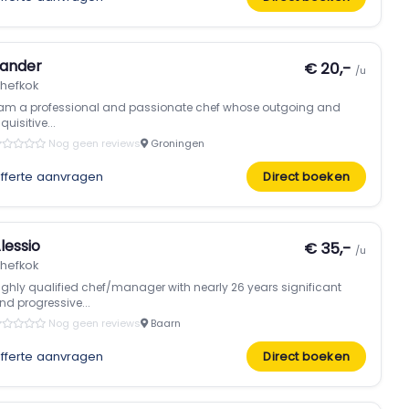
ander
€ 20,-
/u
hefkok
 am a professional and passionate chef whose outgoing and
quisitive...
Nog geen reviews
Groningen
fferte aanvragen
Direct boeken
lessio
€ 35,-
/u
hefkok
ighly qualified chef/manager with nearly 26 years significant
nd progressive...
Nog geen reviews
Baarn
fferte aanvragen
Direct boeken