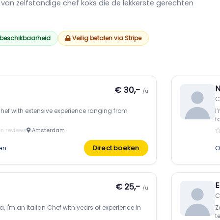
 van zelfstandige chef koks die de lekkerste gerechten
 beschikbaarheid
Veilig betalen via Stripe
N
€ 30,-
/u
C
chef with extensive experience ranging from
I
fo
n reviews
Amsterdam
en
Direct boeken
O
E
€ 25,-
/u
C
 i'm an Italian Chef with years of experience in
Z
t