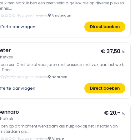
oi ik ben Mark, ik ben een zeer veelzijdige kok die op diverse plekken
ennis...
Nog geen reviews
Amsterdam
fferte aanvragen
Direct boeken
eter
€ 37,50
/u
hefkok
k ben een Chef die al voor jaren met passie in het vak aan het werk
. Door...
Nog geen reviews
Naarden
fferte aanvragen
Direct boeken
ennaro
€ 20,-
/u
hefkok
k ben op dit moment werkzaam als hulp kok bij het Theater Van
msterdam als...
Nog geen reviews
Almere