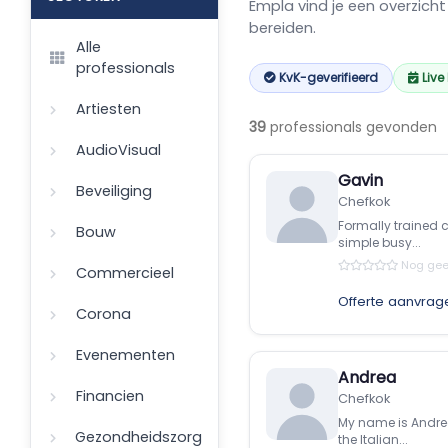
Empla vind je een overzicht
bereiden.
Alle
professionals
KvK-geverifieerd
Live
Artiesten
39
professionals gevonden
AudioVisual
Gavin
Beveiliging
Chefkok
Formally trained 
Bouw
simple busy...
Nog gee
Commercieel
Offerte aanvrag
Corona
Evenementen
Andrea
Financien
Chefkok
My name is Andrea,
Gezondheidszorg
the Italian...