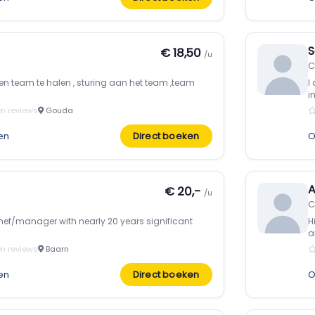
S
€ 18,50
/u
C
een team te halen , sturing aan het team ,team
I
in
n reviews
Gouda
en
Direct boeken
O
A
€ 20,-
/u
C
chef/manager with nearly 20 years significant
H
a
n reviews
Baarn
en
Direct boeken
O