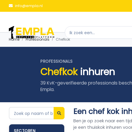
info@empla.nl
Home
Professionals
Chefkok
PROFESSIONALS
Chefkok
inhuren
39 KvK-geverifieerde professionals besch
Empla.
Een chef kok in
Ben je op zoek naar een tijd
je een thuiskok inhuren voor
SECTOREN