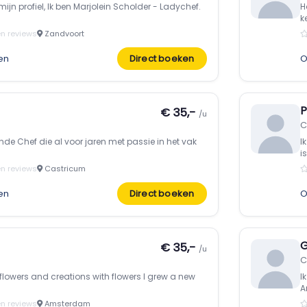
ijn profiel, Ik ben Marjolein Scholder - Ladychef.
H
k
n reviews
Zandvoort
en
Direct boeken
O
P
€ 35,-
/u
C
e Chef die al voor jaren met passie in het vak
I
is
n reviews
Castricum
en
Direct boeken
O
G
€ 35,-
/u
C
 flowers and creations with flowers I grew a new
I
A
n reviews
Amsterdam