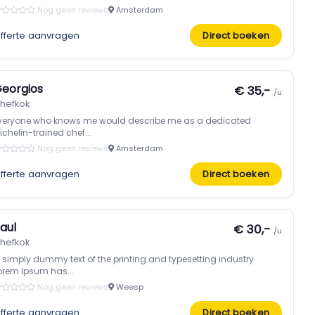
Nog geen reviews
Amsterdam
fferte aanvragen
Direct boeken
eorgios
€ 35,-
/u
hefkok
veryone who knows me would describe me as a dedicated
ichelin-trained chef...
Nog geen reviews
Amsterdam
fferte aanvragen
Direct boeken
aul
€ 30,-
/u
hefkok
s simply dummy text of the printing and typesetting industry.
orem Ipsum has...
Nog geen reviews
Weesp
fferte aanvragen
Direct boeken