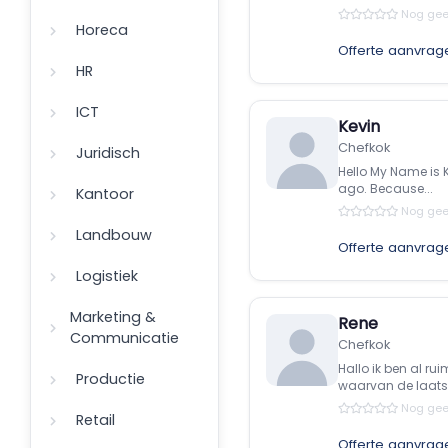
Nog gee
Horeca
Offerte aanvrag
HR
ICT
Kevin
Chefkok
Juridisch
Hello My Name is K
ago. Because...
Kantoor
Nog gee
Landbouw
Offerte aanvrag
Logistiek
Marketing &
Rene
Communicatie
Chefkok
Hallo ik ben al ru
Productie
waarvan de laatst
Nog gee
Retail
Offerte aanvrag