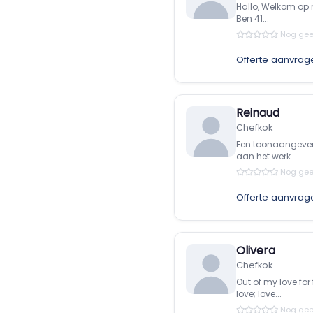
Hallo, Welkom op m
Ben 41...
Nog gee
Offerte aanvrag
Reinaud
Chefkok
Een toonaangevend
aan het werk...
Nog gee
Offerte aanvrag
Olivera
Chefkok
Out of my love for
love; love...
Nog gee