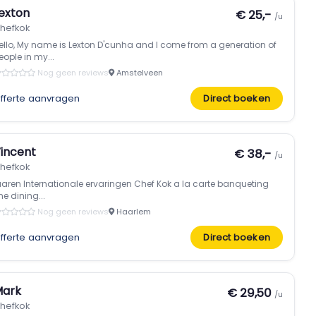
exton
€ 25,-
/u
hefkok
ello, My name is Lexton D'cunha and I come from a generation of
eople in my...
Nog geen reviews
Amstelveen
fferte aanvragen
Direct boeken
incent
€ 38,-
/u
hefkok
aaren Internationale ervaringen Chef Kok a la carte banqueting
ine dining...
Nog geen reviews
Haarlem
fferte aanvragen
Direct boeken
ark
€ 29,50
/u
hefkok