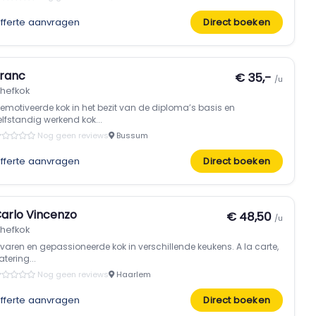
fferte aanvragen
Direct boeken
ranc
€ 35,-
/u
hefkok
emotiveerde kok in het bezit van de diploma’s basis en
elfstandig werkend kok...
Nog geen reviews
Bussum
fferte aanvragen
Direct boeken
arlo Vincenzo
€ 48,50
/u
hefkok
rvaren en gepassioneerde kok in verschillende keukens. A la carte,
atering...
Nog geen reviews
Haarlem
fferte aanvragen
Direct boeken