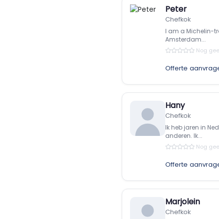
Peter
Chefkok
I am a Michelin-t
Amsterdam...
Nog gee
Offerte aanvrag
Hany
Chefkok
Ik heb jaren in Ne
anderen. Ik...
Nog gee
Offerte aanvrag
Marjolein
Chefkok