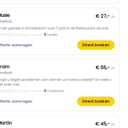
usie
€ 27,-
/u
hefkok
k heb gewerk in Amsterdam voor 7 jaar in de Restaurant als kok,
Nog geen reviews
Leiden
fferte aanvragen
Direct boeken
Bram
€ 55,-
/u
hefkok
oopt u tegen problemen aan binnen uw horeca bedrijf? En weet u
lf even niet...
Nog geen reviews
Castricum
fferte aanvragen
Direct boeken
artin
€ 45,-
/u