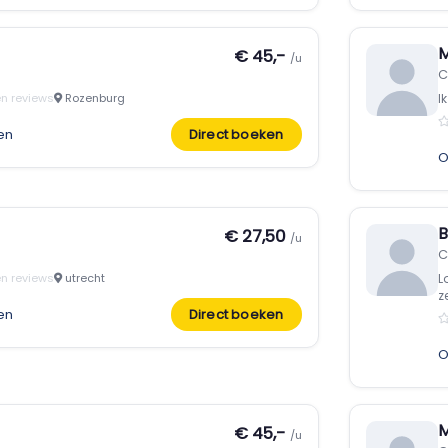
M
€ 45,-
/u
C
n reviews
Rozenburg
I
en
Direct boeken
O
€ 27,50
/u
C
n reviews
utrecht
L
ze
en
Direct boeken
O
M
€ 45,-
/u