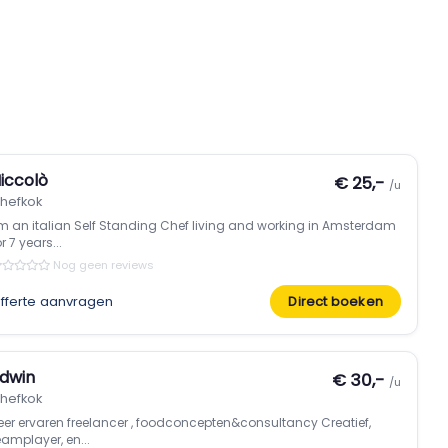
iccolò
€ 25,-
/u
hefkok
’m an italian Self Standing Chef living and working in Amsterdam
r 7 years...
Nog geen reviews
fferte aanvragen
Direct boeken
dwin
€ 30,-
/u
hefkok
eer ervaren freelancer , foodconcepten&consultancy Creatief,
eamplayer, en...