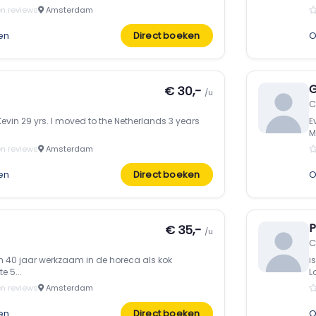
n reviews
Amsterdam
en
Direct boeken
O
G
€ 30,-
/u
C
evin 29 yrs. I moved to the Netherlands 3 years
E
M
n reviews
Amsterdam
en
Direct boeken
O
P
€ 35,-
/u
C
im 40 jaar werkzaam in de horeca als kok
i
e 5...
L
n reviews
Amsterdam
en
Direct boeken
O