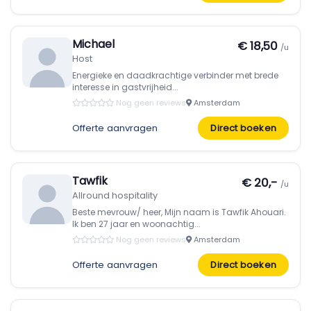
Michael
€ 18,50
/u
Host
Energieke en daadkrachtige verbinder met brede
interesse in gastvrijheid...
Nog geen reviews
Amsterdam
Offerte aanvragen
Direct boeken
Tawfik
€ 20,-
/u
Allround hospitality
Beste mevrouw/ heer, Mijn naam is Tawfik Ahouari.
Ik ben 27 jaar en woonachtig...
Nog geen reviews
Amsterdam
Offerte aanvragen
Direct boeken