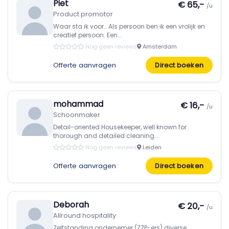
Piet
€ 65,-
/u
Product promotor
Waar sta ik voor.. Als persoon ben ik een vrolijk en
creatief persoon. Een...
Nog geen reviews
Amsterdam
Offerte aanvragen
Direct boeken
mohammad
€ 16,-
/u
Schoonmaker
Detail-oriented Housekeeper, well known for
thorough and detailed cleaning...
Nog geen reviews
Leiden
Offerte aanvragen
Direct boeken
Deborah
€ 20,-
/u
Allround hospitality
Zelfstanding ondernemer (ZZP-ers) diverse