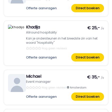
Offerte aanvragen
Direct boeken
Khadija
€ 25,-
/u
Allround hospitality
Kan je ondersteunen in het breedste zin van het
woord "Hospitality"
Nog geen reviews
Offerte aanvragen
Direct boeken
Michael
€ 35,-
/u
Event manager
Nog geen reviews
Amsterdam
Offerte aanvragen
Direct boeken