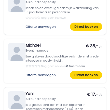
Allround hospitality
Ik ben ervan overtuigd dat mijn werkervaring van
10 jaar horeca en persoonlijke...
Nog geen reviews
Offerte aanvragen
Direct boeken
Michael
€ 35,-
/u
Event manager
Energieke en daadkrachtige verbinder met brede
interesse in gastvrijheid...
Nog geen reviews
Amsterdam
Offerte aanvragen
Direct boeken
Yoni
€ 17,-
/u
Allround hospitality
ik afgestudeerd ben met een diploma in
Toeristisch management (HBO). Ik heb...