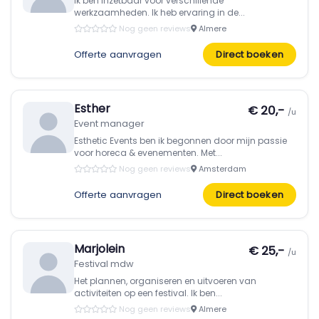
Ik ben inzetbaar voor verschillende
werkzaamheden. Ik heb ervaring in de...
Nog geen reviews
Almere
Offerte aanvragen
Direct boeken
Esther
€ 20,-
/u
Event manager
Esthetic Events ben ik begonnen door mijn passie
voor horeca & evenementen. Met...
Nog geen reviews
Amsterdam
Offerte aanvragen
Direct boeken
Marjolein
€ 25,-
/u
Festival mdw
Het plannen, organiseren en uitvoeren van
activiteiten op een festival. Ik ben...
Nog geen reviews
Almere