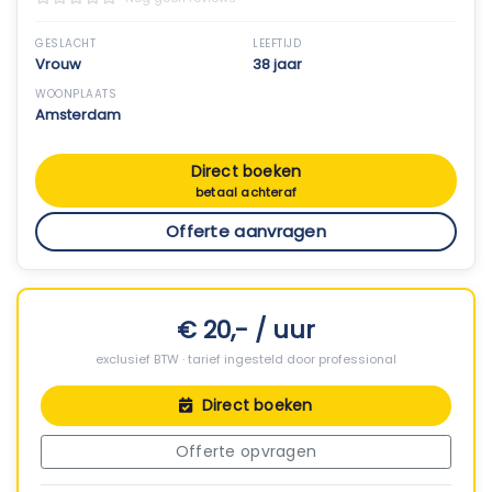
GESLACHT
LEEFTIJD
Vrouw
38 jaar
WOONPLAATS
Amsterdam
Direct boeken
betaal achteraf
Offerte aanvragen
€ 20,- / uur
exclusief BTW · tarief ingesteld door professional
Direct boeken
Offerte opvragen