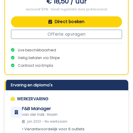
€ 18,50 / uur
exclusief BTW · tarief ingesteld door professional
Direct boeken
Offerte opvragen
Live beschikbaarheid
Veilig betalen via Stripe
Contract via Empla
Ervaring en diploma's
WERKERVARING
F&B Manager
van der Valk · Hoorn
jan 2021 -
Nu werkzaam
• Verantwoordelijk voor 6 outlets