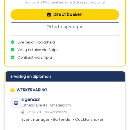
exclusief BTW · tarief ingesteld door professional
Direct boeken
Offerte opvragen
Live beschikbaarheid
Veilig betalen via Stripe
Contract via Empla
Ervaring en diploma's
WERKERVARING
Eigenaar
Esthetic Events · Amsterdam
jun 2020 -
Nu werkzaam
Eventmanager • Bartender • Cocktailshaker