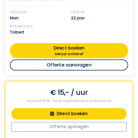
GESLACHT
LEEFTIJD
Man
22 jaar
WOONPLAATS
Tolbert
Direct boeken
betaal achteraf
Offerte aanvragen
€ 15,- / uur
exclusief BTW · tarief ingesteld door professional
Direct boeken
Offerte opvragen