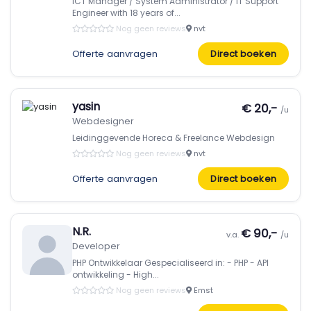
ICT Manager / System Administrator / IT Support
Engineer with 18 years of...
Nog geen reviews
nvt
Offerte aanvragen
Direct boeken
yasin
€ 20,-
/u
Webdesigner
Leidinggevende Horeca & Freelance Webdesign
Nog geen reviews
nvt
Offerte aanvragen
Direct boeken
N.R.
€ 90,-
v.a.
/u
Developer
PHP Ontwikkelaar Gespecialiseerd in: - PHP - API
ontwikkeling - High...
Nog geen reviews
Emst