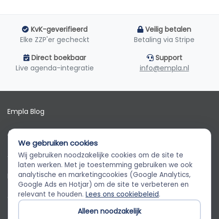
KvK-geverifieerd
Veilig betalen
Elke ZZP'er gecheckt
Betaling via Stripe
Direct boekbaar
Support
Live agenda-integratie
info@empla.nl
Empla Blog
Algemene voorwaarden
We gebruiken cookies
AVG
Wij gebruiken noodzakelijke cookies om de site te
Empla Assistent
laten werken. Met je toestemming gebruiken we ook
Altijd beschikbaar, stel een vraag
analytische en marketingcookies (Google Analytics,
Privacybeleid
Google Ads en Hotjar) om de site te verbeteren en
relevant te houden.
Lees ons cookiebeleid
.
Cookiebeleid
Alleen noodzakelijk