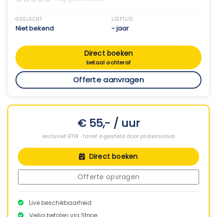
GESLACHT
LEEFTIJD
Niet bekend
- jaar
Direct boeken
betaal achteraf
Offerte aanvragen
€ 55,- / uur
exclusief BTW · tarief ingesteld door professional
Direct boeken
Offerte opvragen
Live beschikbaarheid
Veilig betalen via Stripe