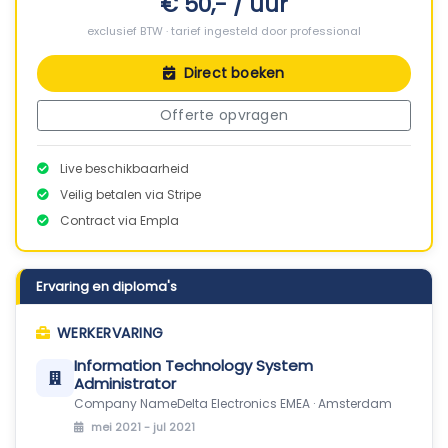
€ 50,- / uur
exclusief BTW · tarief ingesteld door professional
Direct boeken
Offerte opvragen
Live beschikbaarheid
Veilig betalen via Stripe
Contract via Empla
Ervaring en diploma's
WERKERVARING
Information Technology System
Administrator
Company NameDelta Electronics EMEA · Amsterdam
mei 2021 - jul 2021