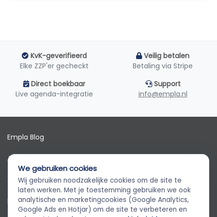
KvK-geverifieerd
Veilig betalen
Elke ZZP'er gecheckt
Betaling via Stripe
Direct boekbaar
Support
Live agenda-integratie
info@empla.nl
Empla Blog
Algemene voorwaarden
We gebruiken cookies
AVG
Wij gebruiken noodzakelijke cookies om de site te
Empla Assistent
laten werken. Met je toestemming gebruiken we ook
Altijd beschikbaar, stel een vraag
analytische en marketingcookies (Google Analytics,
Privacybeleid
Google Ads en Hotjar) om de site te verbeteren en