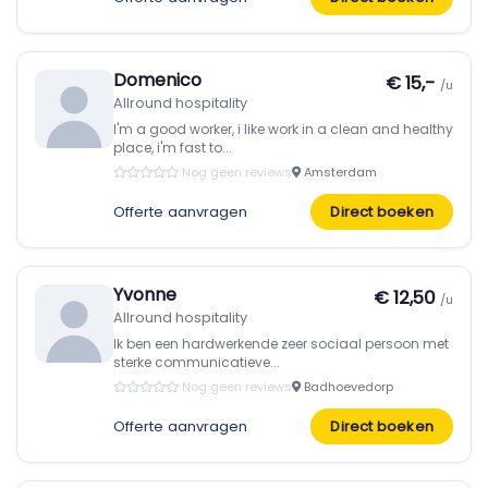
Domenico
€ 15,-
/u
Allround hospitality
I'm a good worker, i like work in a clean and healthy
place, i'm fast to...
Nog geen reviews
Amsterdam
Offerte aanvragen
Direct boeken
Yvonne
€ 12,50
/u
Allround hospitality
Ik ben een hardwerkende zeer sociaal persoon met
sterke communicatieve...
Nog geen reviews
Badhoevedorp
Offerte aanvragen
Direct boeken