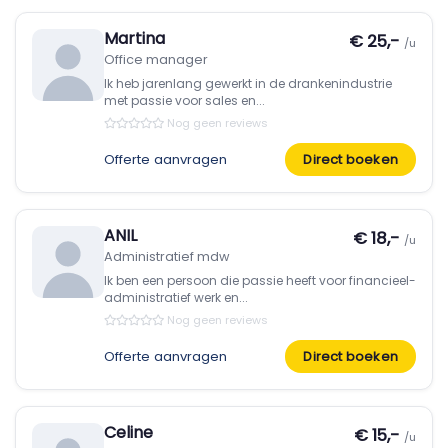
Martina
€ 25,-
/u
Office manager
Ik heb jarenlang gewerkt in de drankenindustrie
met passie voor sales en...
Nog geen reviews
Offerte aanvragen
Direct boeken
ANIL
€ 18,-
/u
Administratief mdw
Ik ben een persoon die passie heeft voor financieel-
administratief werk en...
Nog geen reviews
Offerte aanvragen
Direct boeken
Celine
€ 15,-
/u