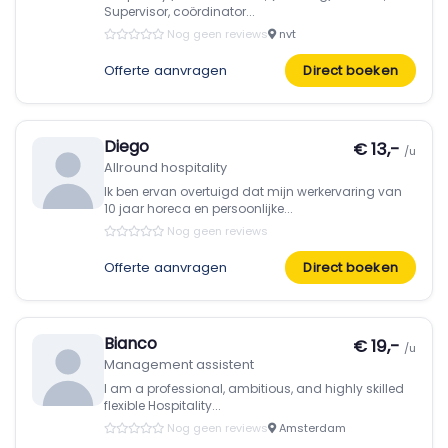
Supervisor, coördinator...
Nog geen reviews
nvt
Offerte aanvragen
Direct boeken
Diego
€ 13,-
/u
Allround hospitality
Ik ben ervan overtuigd dat mijn werkervaring van
10 jaar horeca en persoonlijke...
Nog geen reviews
Offerte aanvragen
Direct boeken
Bianco
€ 19,-
/u
Management assistent
I am a professional, ambitious, and highly skilled
flexible Hospitality...
Nog geen reviews
Amsterdam