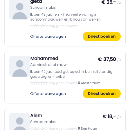
gieta
€ 25,-
/u
Schoonmaker
Ik ben 43 jaar en ik heb veel ervaring in
schoonmaak werk en ik hou van werken...
Nog geen reviews
Offerte aanvragen
Direct boeken
Mohammed
€ 37,50
/u
Administratief mdw
Ik ben 42 jaar oud getrouwd. Ik ben zelfstandig,
geduldig, en flexibel.
Nog geen reviews
Amsterdam
Offerte aanvragen
Direct boeken
Alem
€ 18,-
/u
Schoonmaker
Nog geen reviews
Den Haag