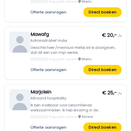
Nog geen reviews
Mierlo
Offerte aanvragen
Direct boeken
Mawafg
€ 20,-
/u
Administratief mdw
Geachte heer /mevrouw Hierbij wil ik doorgeven,
dat dit een van mijn eerste...
Nog geen reviews
Mierlo
Offerte aanvragen
Direct boeken
Marjolein
€ 25,-
/u
Allround hospitality
Ik ben inzetbaar voor verschillende
werkzaamheden. Ik heb ervaring in de...
Nog geen reviews
Almere
Offerte aanvragen
Direct boeken