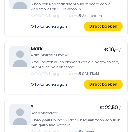
Ik ben een Nederlandse vrouw moeder van 2
kinderen 23 en 19 . Ik woon in...
Nog geen reviews
Amsterdam
Offerte aanvragen
Direct boeken
Mark
€ 16,-
/u
Administratief mdw
Ik zou mijzelf willen omschrijven als hardwerkend,
nuchter en no nonsense...
Nog geen reviews
SCHIEDAM
Offerte aanvragen
Direct boeken
Y
€ 22,50
/u
Schoonmaker
ik ben yvette bijna 32 jaar ik heb een zoon van 10 ik
ben getrouwd woon in...
Nog geen reviews
Utrecht