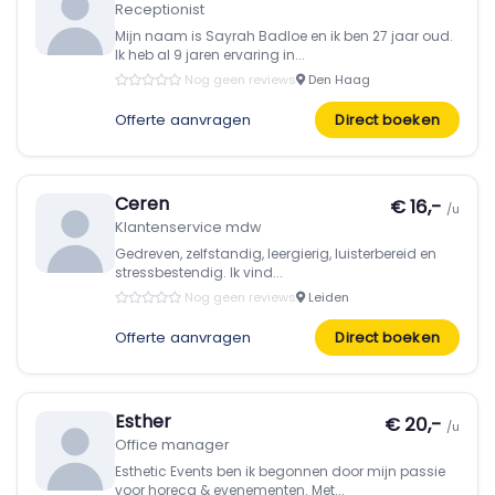
Receptionist
Mijn naam is Sayrah Badloe en ik ben 27 jaar oud.
Ik heb al 9 jaren ervaring in...
Nog geen reviews
Den Haag
Offerte aanvragen
Direct boeken
Ceren
€ 16,-
/u
Klantenservice mdw
Gedreven, zelfstandig, leergierig, luisterbereid en
stressbestendig. Ik vind...
Nog geen reviews
Leiden
Offerte aanvragen
Direct boeken
Esther
€ 20,-
/u
Office manager
Esthetic Events ben ik begonnen door mijn passie
voor horeca & evenementen. Met...