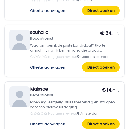
Nog geen reviews
Hillegom
Offerte aanvragen
Direct boeken
souhaila
€ 24,-
/u
Receptionist
Waarom ben ik de juiste kandidaat? (Korte
omschrijving) Ik ben iemand die graag...
Nog geen reviews
Gouda-Rotterdam
Offerte aanvragen
Direct boeken
Maissae
€ 14,-
/u
Receptionist
Ik ben erg leergierig, stressbestendig en sta open
voor een nieuwe uitdaging...
Nog geen reviews
Amsterdam
Offerte aanvragen
Direct boeken