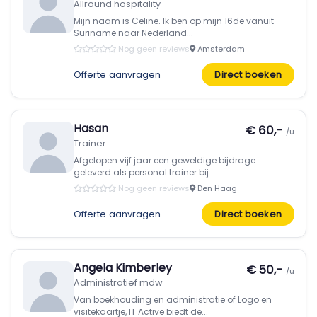
Allround hospitality
Mijn naam is Celine. Ik ben op mijn 16de vanuit
Suriname naar Nederland...
Nog geen reviews
Amsterdam
Offerte aanvragen
Direct boeken
Hasan
€ 60,-
/u
Trainer
Afgelopen vijf jaar een geweldige bijdrage
geleverd als personal trainer bij...
Nog geen reviews
Den Haag
Offerte aanvragen
Direct boeken
Angela Kimberley
€ 50,-
/u
Administratief mdw
Van boekhouding en administratie of Logo en
visitekaartje, IT Active biedt de...