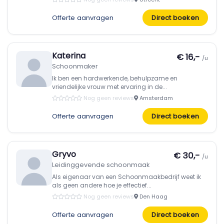
Offerte aanvragen
Direct boeken
Katerina
€ 16,-
/u
Schoonmaker
Ik ben een hardwerkende, behulpzame en
vriendelijke vrouw met ervaring in de...
Nog geen reviews
Amsterdam
Offerte aanvragen
Direct boeken
Gryvo
€ 30,-
/u
Leidinggevende schoonmaak
Als eigenaar van een Schoonmaakbedrijf weet ik
als geen andere hoe je effectief...
Nog geen reviews
Den Haag
Offerte aanvragen
Direct boeken