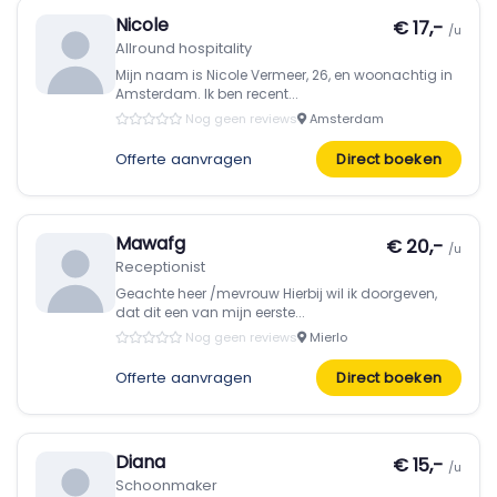
Nicole
€ 17,-
/u
Allround hospitality
Mijn naam is Nicole Vermeer, 26, en woonachtig in
Amsterdam. Ik ben recent...
Nog geen reviews
Amsterdam
Offerte aanvragen
Direct boeken
Mawafg
€ 20,-
/u
Receptionist
Geachte heer /mevrouw Hierbij wil ik doorgeven,
dat dit een van mijn eerste...
Nog geen reviews
Mierlo
Offerte aanvragen
Direct boeken
Diana
€ 15,-
/u
Schoonmaker