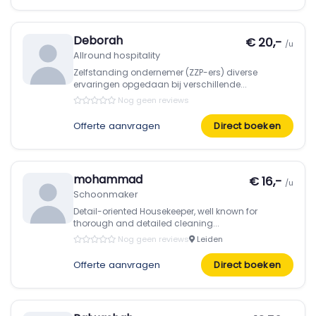
Deborah
€ 20,-
/u
Allround hospitality
Zelfstanding ondernemer (ZZP-ers) diverse
ervaringen opgedaan bij verschillende...
Nog geen reviews
Offerte aanvragen
Direct boeken
mohammad
€ 16,-
/u
Schoonmaker
Detail-oriented Housekeeper, well known for
thorough and detailed cleaning...
Nog geen reviews
Leiden
Offerte aanvragen
Direct boeken