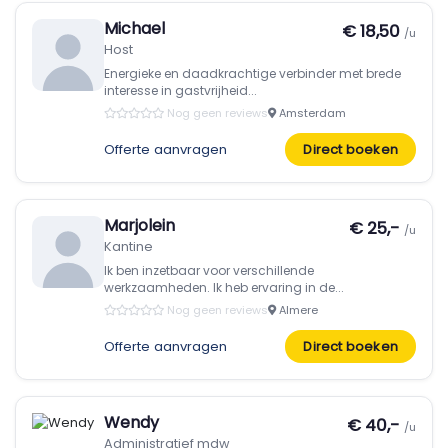
Michael
€ 18,50
/u
Host
Energieke en daadkrachtige verbinder met brede
interesse in gastvrijheid...
Nog geen reviews
Amsterdam
Offerte aanvragen
Direct boeken
Marjolein
€ 25,-
/u
Kantine
Ik ben inzetbaar voor verschillende
werkzaamheden. Ik heb ervaring in de...
Nog geen reviews
Almere
Offerte aanvragen
Direct boeken
Wendy
€ 40,-
/u
Administratief mdw