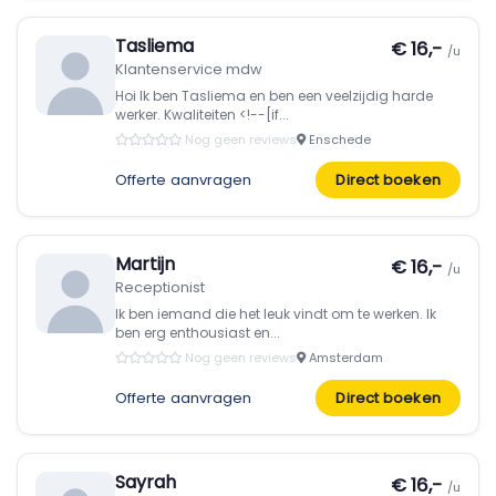
Tasliema
€ 16,-
/u
Klantenservice mdw
Hoi Ik ben Tasliema en ben een veelzijdig harde
werker. Kwaliteiten <!--[if...
Nog geen reviews
Enschede
Offerte aanvragen
Direct boeken
Martijn
€ 16,-
/u
Receptionist
Ik ben iemand die het leuk vindt om te werken. Ik
ben erg enthousiast en...
Nog geen reviews
Amsterdam
Offerte aanvragen
Direct boeken
Sayrah
€ 16,-
/u