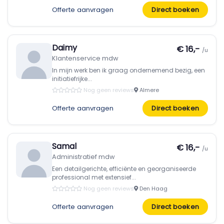
Offerte aanvragen
Direct boeken
Daimy
€ 16,-
/u
Klantenservice mdw
In mijn werk ben ik graag ondernemend bezig, een
initiatiefrijke...
Nog geen reviews
Almere
Offerte aanvragen
Direct boeken
Samal
€ 16,-
/u
Administratief mdw
Een detailgerichte, efficiënte en georganiseerde
professional met extensief...
Nog geen reviews
Den Haag
Offerte aanvragen
Direct boeken