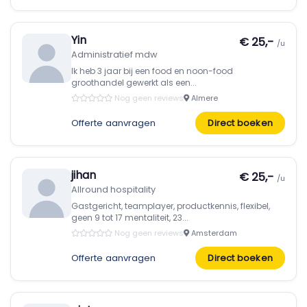
Yin
€ 25,-
/u
Administratief mdw
Ik heb 3 jaar bij een food en noon-food
groothandel gewerkt als een...
Nog geen reviews
Almere
Offerte aanvragen
Direct boeken
jihan
€ 25,-
/u
Allround hospitality
Gastgericht, teamplayer, productkennis, flexibel,
geen 9 tot 17 mentaliteit, 23...
Nog geen reviews
Amsterdam
Offerte aanvragen
Direct boeken