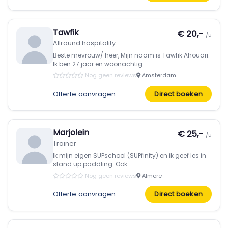
Tawfik
€ 20,-
/u
Allround hospitality
Beste mevrouw/ heer, Mijn naam is Tawfik Ahouari.
Ik ben 27 jaar en woonachtig...
Nog geen reviews
Amsterdam
Offerte aanvragen
Direct boeken
Marjolein
€ 25,-
/u
Trainer
Ik mijn eigen SUPschool (SUPfinity) en ik geef les in
stand up paddling. Ook...
Nog geen reviews
Almere
Offerte aanvragen
Direct boeken