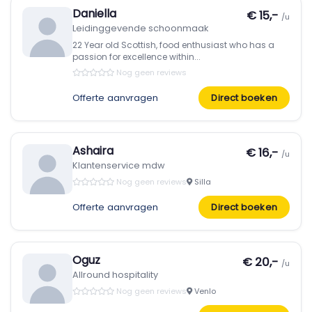
Daniella
€ 15,-
/u
Leidinggevende schoonmaak
22 Year old Scottish, food enthusiast who has a
passion for excellence within...
Nog geen reviews
Offerte aanvragen
Direct boeken
Ashaira
€ 16,-
/u
Klantenservice mdw
Nog geen reviews
Silla
Offerte aanvragen
Direct boeken
Oguz
€ 20,-
/u
Allround hospitality
Nog geen reviews
Venlo