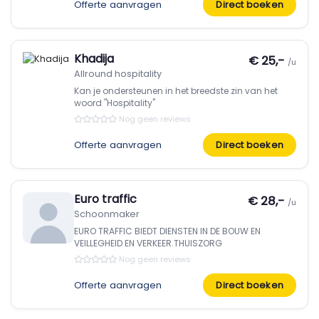
Offerte aanvragen
Direct boeken
Khadija
€ 25,-
/u
Allround hospitality
Kan je ondersteunen in het breedste zin van het
woord "Hospitality"
Nog geen reviews
Offerte aanvragen
Direct boeken
Euro traffic
€ 28,-
/u
Schoonmaker
EURO TRAFFIC BIEDT DIENSTEN IN DE BOUW EN
VEILLEGHEID EN VERKEER.THUISZORG
Nog geen reviews
Offerte aanvragen
Direct boeken