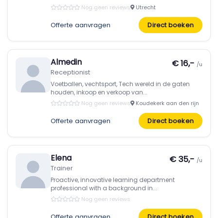
Nog geen reviews
Utrecht
Offerte aanvragen
Direct boeken
Almedin
€ 16,-
/u
Receptionist
Voetballen, vechtsport, Tech wereld in de gaten
houden, inkoop en verkoop van...
Nog geen reviews
Koudekerk aan den rijn
Offerte aanvragen
Direct boeken
Elena
€ 35,-
/u
Trainer
Proactive, innovative learning department
professional with a background in...
Nog geen reviews
Offerte aanvragen
Direct boeken