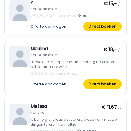
Y
€ 15,-
/u
Schoonmaker
Nog geen reviews
Utrecht
Offerte aanvragen
Direct boeken
Niculina
€ 18,-
/u
Schoonmaker
I have a lot of experience in cleaning hotel rooms,
public areas, private...
Nog geen reviews
Offerte aanvragen
Direct boeken
Melissa
€ 11,67
/u
Kantine
Ik ben erg enthousiast sta altijd open om nieuwe
dingen te leren. Kom altijd...