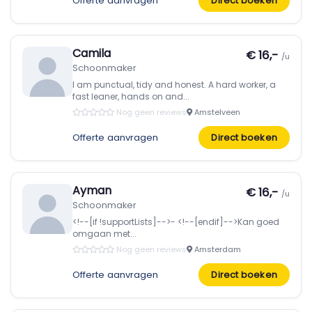
Offerte aanvragen
Direct boeken
Camila
€ 16,-
/u
Schoonmaker
I am punctual, tidy and honest. A hard worker, a
fast leaner, hands on and...
Nog geen reviews
Amstelveen
Offerte aanvragen
Direct boeken
Ayman
€ 16,-
/u
Schoonmaker
<!--[if !supportLists]-->- <!--[endif]-->Kan goed
omgaan met...
Nog geen reviews
Amsterdam
Offerte aanvragen
Direct boeken