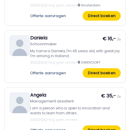
Nog geen reviews
Amsterdam
Offerte aanvragen
Direct boeken
Daniela
€ 16,-
/u
Schoonmaker
My name is Daniela, I'm 45 years old, with great joy
I'm arriving in Holland...
Nog geen reviews
ZANDVOORT
Offerte aanvragen
Direct boeken
Angela
€ 35,-
/u
Management assistent
I am a person who is open to innovation and
wants to learn from others...
Nog geen reviews