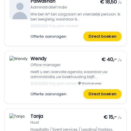
Palwashah
€ 18,50
/u
Administratief mdw
Wie ben ik? Een zorgzaam en vriendelijk persoon. Ik
ben leergierig, waardoor ik...
Nog geen reviews
Offerte aanvragen
Direct boeken
Wendy
€ 40,-
/u
Office manager
Heeft u een overvolle agenda, waardoor uw
administratie, uw boekhouding blijft...
Nog geen reviews
Wormerveer
Offerte aanvragen
Direct boeken
Tanja
€ 15,-
/u
Host
Hospitality / Event services, ( Leading) Hostess,