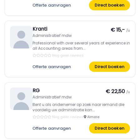
Offerte aanvragen
Direct boeken
Kranti
€ 15,-
/u
Administratief mdw
Professional with over several years of experience in
all Accounting areas from...
Nog geen reviews
Offerte aanvragen
Direct boeken
RG
€ 22,50
/u
Administratief mdw
Bent u als ondernemer op zoek naar iemand die
voordelig uw administratie kan...
Nog geen reviews
Almere
Offerte aanvragen
Direct boeken