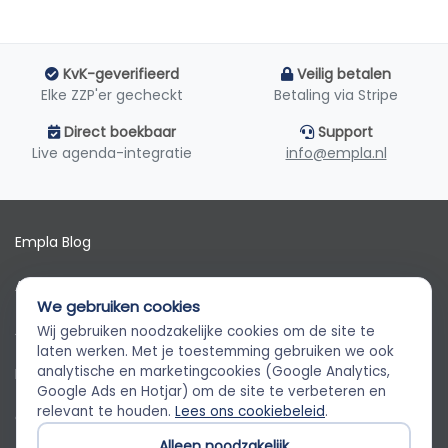
KvK-geverifieerd
Veilig betalen
Elke ZZP'er gecheckt
Betaling via Stripe
Direct boekbaar
Support
Live agenda-integratie
info@empla.nl
Empla Blog
Algemene voorwaarden
We gebruiken cookies
AVG
Wij gebruiken noodzakelijke cookies om de site te
Empla Assistent
laten werken. Met je toestemming gebruiken we ook
Altijd beschikbaar, stel een vraag
analytische en marketingcookies (Google Analytics,
Privacybeleid
Google Ads en Hotjar) om de site te verbeteren en
relevant te houden.
Lees ons cookiebeleid
.
Cookiebeleid
Alleen noodzakelijk