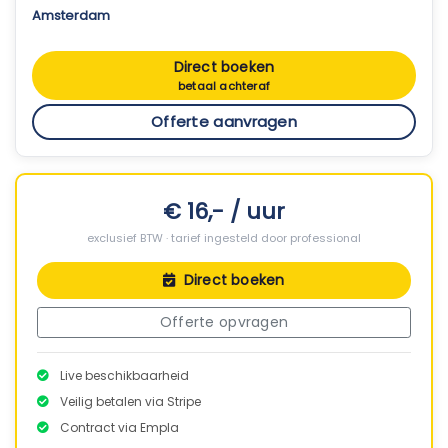
Amsterdam
Direct boeken
betaal achteraf
Offerte aanvragen
€ 16,- / uur
exclusief BTW · tarief ingesteld door professional
Direct boeken
Offerte opvragen
Live beschikbaarheid
Veilig betalen via Stripe
Contract via Empla