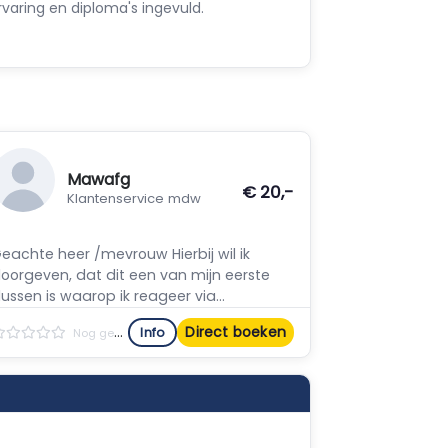
varing en diploma's ingevuld.
Mawafg
€ 20,-
Klantenservice mdw
eachte heer /mevrouw Hierbij wil ik
oorgeven, dat dit een van mijn eerste
lussen is waarop ik reageer via...
Direct boeken
Info
Nog geen reviews