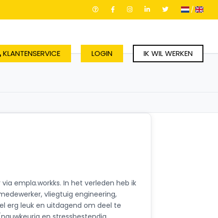
/
KLANTENSERVICE
LOGIN
IK WIL WERKEN
r via empla.workks. In het verleden heb ik
medewerker, vliegtuig engineering,
el erg leuk en uitdagend om deel te
 (nauwkeurig en stressbestendig