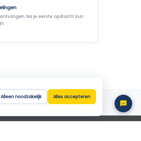
elingen
ontvangen. Na je eerste opdracht kun
jn.
Empla Assistent
Altijd beschikbaar, stel een vraag
Alleen noodzakelijk
Alles accepteren
Support
info@empla.nl
 2026 Empla B.V. Alle rechten voorbehouden