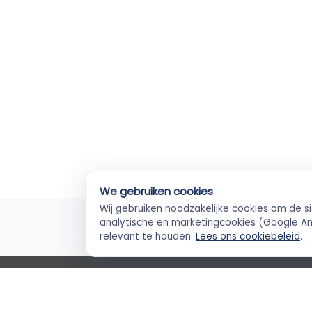
We gebruiken cookies
Wij gebruiken noodzakelijke cookies om de s
KvK-geverifieerd
Ve
analytische en marketingcookies (Google Ana
Elke ZZP'er gecheckt
Betal
relevant te houden.
Lees ons cookiebeleid
.
Empla Blog
Algemene voorwaarden
AVG
Priva
Cookievoorkeuren
Klantenservice