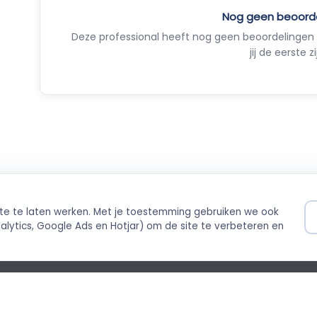
Nog geen beoord
Deze professional heeft nog geen beoordelingen 
jij de eerste zi
ite te laten werken. Met je toestemming gebruiken we ook
ilig betalen
Direct boekbaar
lytics, Google Ads en Hotjar) om de site te verbeteren en
ing via Stripe
Live agenda-integratie
©
cybeleid
Cookiebeleid