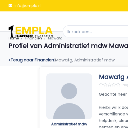
info@empla.nl
Home
Financien
Mawafg
Profiel van Administratief mdw Maw
Terug naar Financien
|
Mawafg, Administratief mdw
Mawafg 
Nog
Geachte heer
Hierbij wil ik 
verschillende 
helpdesk, clea
Administratief mdw
nemen en ervar