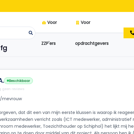
Voor
Voor
ZZP'ers
opdrachtgevers
afg
A.
Beschikbaar
 geen reviews
 /mevrouw
doorgeven, dat dit een van mijn eerste klussen is waarop ik reagee
werkzaamheden verricht zoals (ICT medewerker, administratief 
nroom medewerker, Toezichthouder op Schiphol) het lijkt mij he
ing op te doen door middel van dit project. Als persoon ben ik