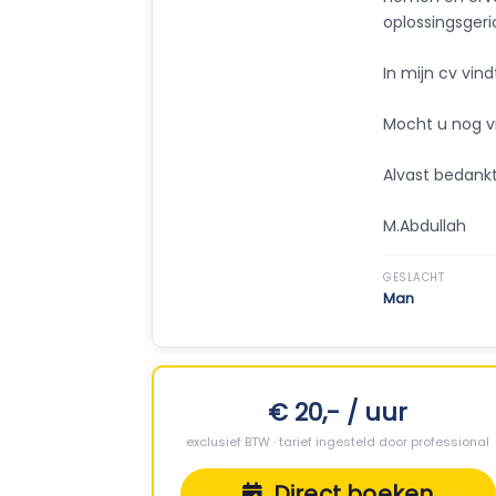
oplossingsgeric
In mijn cv vind
Mocht u nog vr
Alvast bedankt
M.Abdullah
GESLACHT
Man
€ 20,- / uur
exclusief BTW · tarief ingesteld door professional
Direct boeken