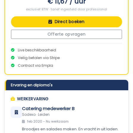
€ 11,67 / uur
exclusief BTW · tarief ingesteld door professional
Direct boeken
Offerte opvragen
Live beschikbaarheid
Veilig betalen via Stripe
Contract via Empla
Ervaring en diploma's
WERKERVARING
Catering medewerker B
Sodexo · Leiden
feb 2020 -
Nu werkzaam
Broodjes en salades maken. En vracht in uit laden.