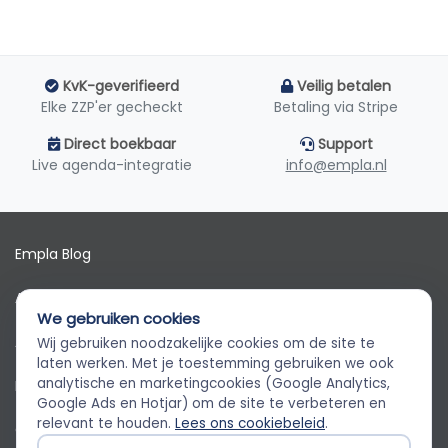
KvK-geverifieerd
Veilig betalen
Elke ZZP'er gecheckt
Betaling via Stripe
Direct boekbaar
Support
Live agenda-integratie
info@empla.nl
Empla Blog
Algemene voorwaarden
We gebruiken cookies
AVG
Wij gebruiken noodzakelijke cookies om de site te
Empla Assistent
laten werken. Met je toestemming gebruiken we ook
Altijd beschikbaar, stel een vraag
analytische en marketingcookies (Google Analytics,
Privacybeleid
Google Ads en Hotjar) om de site te verbeteren en
relevant te houden.
Lees ons cookiebeleid
.
Cookiebeleid