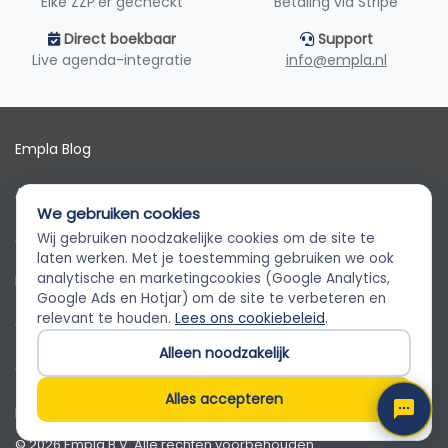
Elke ZZP'er gecheckt
Betaling via Stripe
Direct boekbaar
Support
Live agenda-integratie
info@empla.nl
Empla Blog
Algemene voorwaarden
We gebruiken cookies
AVG
Wij gebruiken noodzakelijke cookies om de site te
Empla Assistent
laten werken. Met je toestemming gebruiken we ook
Altijd beschikbaar, stel een vraag
analytische en marketingcookies (Google Analytics,
Privacybeleid
Google Ads en Hotjar) om de site te verbeteren en
relevant te houden.
Lees ons cookiebeleid
.
Cookiebeleid
Alleen noodzakelijk
Cookievoorkeuren
Alles accepteren
Klantenservice
© 2026 Empla B.V. Alle rechten voorbehouden