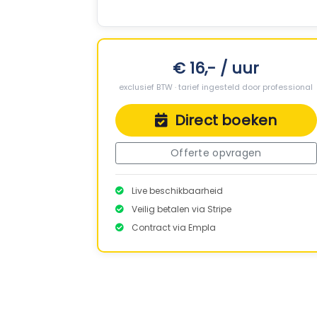
€ 16,- / uur
exclusief BTW · tarief ingesteld door professional
Direct boeken
Offerte opvragen
Live beschikbaarheid
Veilig betalen via Stripe
Contract via Empla