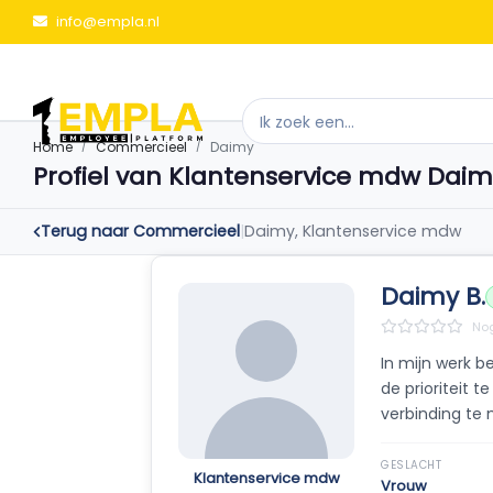
info@empla.nl
Home
Commercieel
Daimy
Profiel van Klantenservice mdw Dai
Terug naar Commercieel
|
Daimy, Klantenservice mdw
Daimy B.
Nog
In mijn werk b
de prioriteit 
verbinding te 
GESLACHT
Klantenservice mdw
Vrouw