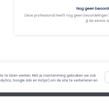
Nog geen beoord
Deze professional heeft nog geen beoordelingen 
jij de eerste zi
ite te laten werken. Met je toestemming gebruiken we ook
ilig betalen
Direct boekbaar
lytics, Google Ads en Hotjar) om de site te verbeteren en
ing via Stripe
Live agenda-integratie
©
cybeleid
Cookiebeleid