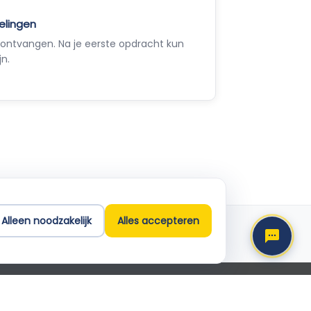
elingen
ontvangen. Na je eerste opdracht kun
jn.
Empla Assistent
Altijd beschikbaar, stel een vraag
Alleen noodzakelijk
Alles accepteren
Support
info@empla.nl
 2026 Empla B.V. Alle rechten voorbehouden