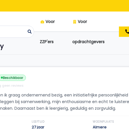
Voor
Voor
ZZP'ers
opdrachtgevers
my
Beschikbaar
 geen reviews
en ik graag ondernemend bezig, een initiatiefrijke persoonlijkhei
te leggen bij samenwerking, mijn enthousiasme en echt te luister
maken. Daarnaast ben ik leergierig, geduldig en zorgvuldig.
LEEFTIJD
WOONPLAATS
27 jaar
Almere