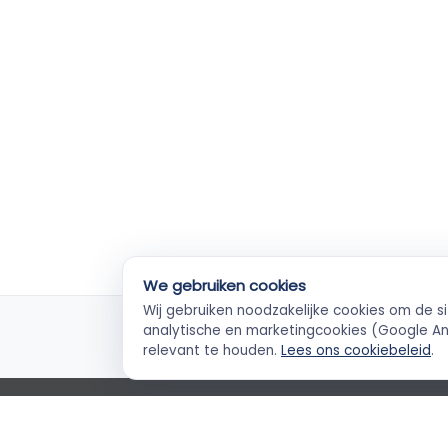
We gebruiken cookies
Wij gebruiken noodzakelijke cookies om de s
KvK-geverifieerd
Ve
analytische en marketingcookies (Google Ana
Elke ZZP'er gecheckt
Betal
relevant te houden.
Lees ons cookiebeleid
.
Empla Blog
Algemene voorwaarden
AVG
Priva