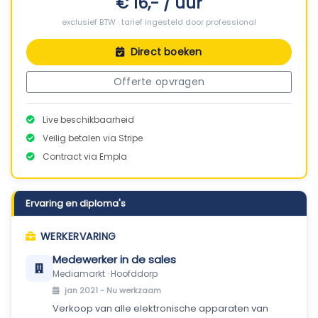
€ 16,- / uur
exclusief BTW · tarief ingesteld door professional
Direct boeken
Offerte opvragen
Live beschikbaarheid
Veilig betalen via Stripe
Contract via Empla
Ervaring en diploma's
WERKERVARING
Medewerker in de sales
Mediamarkt · Hoofddorp
jan 2021 -
Nu werkzaam
Verkoop van alle elektronische apparaten van