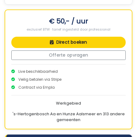
€ 50,- / uur
exclusief BTW · tarief ingesteld door professional
Direct boeken
Offerte opvragen
Live beschikbaarheid
Veilig betalen via Stripe
Contract via Empla
Werkgebied
's-Hertogenbosch
Aa en Hunze
Aalsmeer
en 313 andere
gemeenten