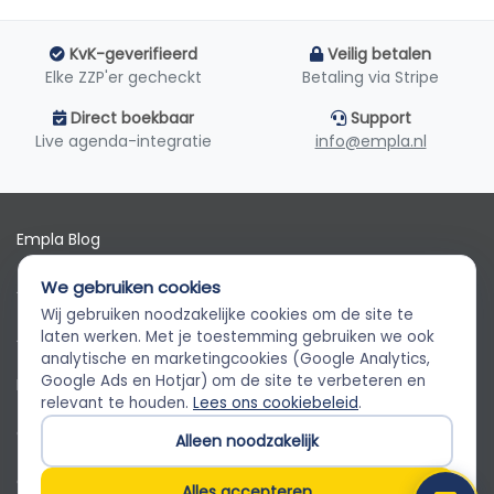
KvK-geverifieerd
Veilig betalen
Elke ZZP'er gecheckt
Betaling via Stripe
Direct boekbaar
Support
Live agenda-integratie
info@empla.nl
Empla Blog
We gebruiken cookies
Algemene voorwaarden
Wij gebruiken noodzakelijke cookies om de site te
Empla Assistent
AVG
laten werken. Met je toestemming gebruiken we ook
Altijd beschikbaar, stel een vraag
analytische en marketingcookies (Google Analytics,
Google Ads en Hotjar) om de site te verbeteren en
Privacybeleid
relevant te houden.
Lees ons cookiebeleid
.
Cookiebeleid
Alleen noodzakelijk
Cookievoorkeuren
Alles accepteren