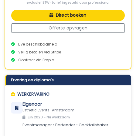
exclusief BTW · tarief ingesteld door professional
Direct boeken
Offerte opvragen
Live beschikbaarheid
Veilig betalen via Stripe
Contract via Empla
Ervaring en diploma's
WERKERVARING
Eigenaar
Esthetic Events · Amsterdam
jun 2020 -
Nu werkzaam
Eventmanager • Bartender • Cocktailshaker