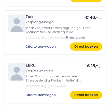
Zoë
€ 40,-
/u
Verpleegkundige
Ik ben Zoë, niveau 5 verpleegkundige. Ik heb
voornamelijk veel ervaring in de...
Nog geen reviews
Amsterdam
Offerte aanvragen
Direct boeken
EBRU
€ 18,-
/u
Verpleegkundige
Ik ben Communicatief, Teamspeler,
Stressbestendig, Flexibel, Initiatiefrijk...
Nog geen reviews
Offerte aanvragen
Direct boeken