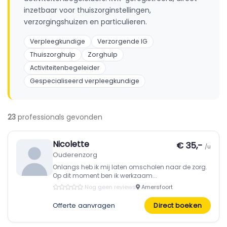
inzetbaar voor thuiszorginstellingen,
verzorgingshuizen en particulieren.
Verpleegkundige
Verzorgende IG
Thuiszorghulp
Zorghulp
Activiteitenbegeleider
Gespecialiseerd verpleegkundige
23
professionals gevonden
Nicolette
€ 35,-
/u
Ouderenzorg
Onlangs heb ik mij laten omscholen naar de zorg.
Op dit moment ben ik werkzaam...
Nog geen reviews
Amersfoort
Offerte aanvragen
Direct boeken