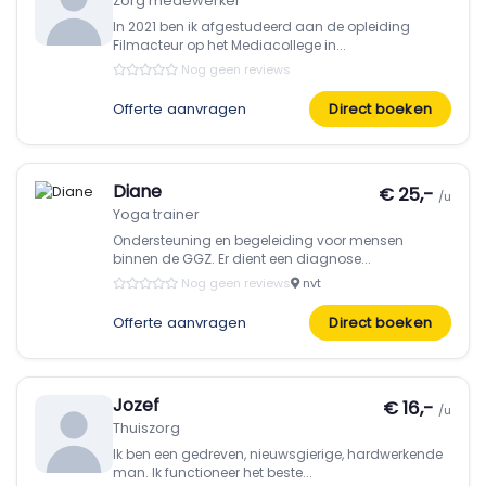
Zorg medewerker
In 2021 ben ik afgestudeerd aan de opleiding
Filmacteur op het Mediacollege in...
Nog geen reviews
Offerte aanvragen
Direct boeken
Diane
€ 25,-
/u
Yoga trainer
Ondersteuning en begeleiding voor mensen
binnen de GGZ. Er dient een diagnose...
Nog geen reviews
nvt
Offerte aanvragen
Direct boeken
Jozef
€ 16,-
/u
Thuiszorg
Ik ben een gedreven, nieuwsgierige, hardwerkende
man. Ik functioneer het beste...