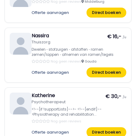
Nog geen reviews
Middelburg
Offerte aanvragen
Direct boeken
Nassira
€ 16,-
/u
Thuiszorg
Dweilen ‑ stofzuigen ‑ afstoffen ‑ ramen
zemen/lappen ‑ afnemen van ramen/tegels
Nog geen reviews
Gouda
Offerte aanvragen
Direct boeken
Katherine
€ 30,-
/u
Psychotherapeut
<!--[if !supportLists]-->- <!--[endif]--
>Physiotherapy and rehabilitation...
Nog geen reviews
Offerte aanvragen
Direct boeken