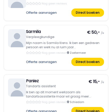
Nog geen reviews
Offerte aanvragen
Direct boeken
Sarmila
€ 50,-
/u
Verpleegkundige
Mijn naam is Sarmila Krens. Ik ben een gedreven
persoon en werk nu al ruim jaar...
Nog geen reviews
Zoetermeer
Offerte aanvragen
Direct boeken
Paniez
€ 15,-
/u
Tandarts assistent
Ik ben op dit moment werkzaam als
tandartsassistente maar wil graag meer...
Nog geen reviews
Schiedam
Offerte aanvragen
Direct boeken