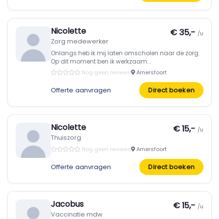
Nicolette
€ 35,-
/u
Zorg medewerker
Onlangs heb ik mij laten omscholen naar de zorg.
Op dit moment ben ik werkzaam...
Nog geen reviews
Amersfoort
Offerte aanvragen
Direct boeken
Nicolette
€ 15,-
/u
Thuiszorg
Nog geen reviews
Amersfoort
Offerte aanvragen
Direct boeken
Jacobus
€ 15,-
/u
Vaccinatie mdw