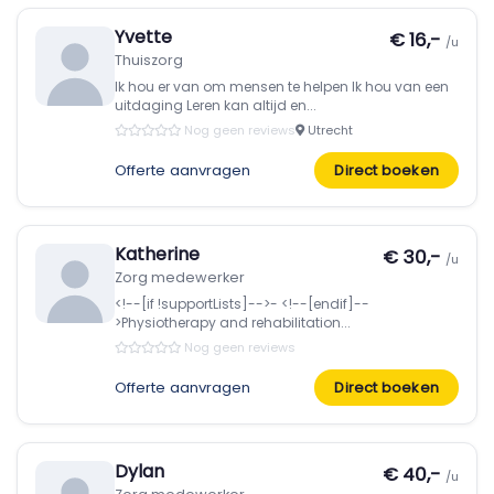
Yvette
€ 16,-
/u
Thuiszorg
Ik hou er van om mensen te helpen Ik hou van een
uitdaging Leren kan altijd en...
Nog geen reviews
Utrecht
Offerte aanvragen
Direct boeken
Katherine
€ 30,-
/u
Zorg medewerker
<!--[if !supportLists]-->- <!--[endif]--
>Physiotherapy and rehabilitation...
Nog geen reviews
Offerte aanvragen
Direct boeken
Dylan
€ 40,-
/u