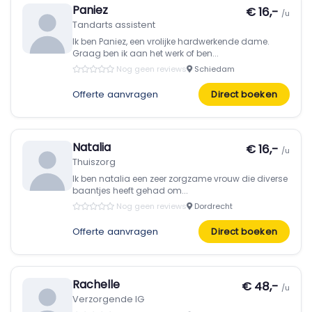
Paniez
€ 16,-
/u
Tandarts assistent
Ik ben Paniez, een vrolijke hardwerkende dame.
Graag ben ik aan het werk of ben...
Nog geen reviews
Schiedam
Offerte aanvragen
Direct boeken
Natalia
€ 16,-
/u
Thuiszorg
Ik ben natalia een zeer zorgzame vrouw die diverse
baantjes heeft gehad om...
Nog geen reviews
Dordrecht
Offerte aanvragen
Direct boeken
Rachelle
€ 48,-
/u
Verzorgende IG