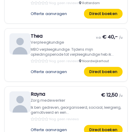
Nog geen reviews
Rotterdam
Offerte aanvragen
Direct boeken
Thea
€ 40,-
v.a.
/u
Verpleegkundige
MBO verpleegkundige. Tijdens mijn
opleidingsperiode tot verpleegkundige heb ik...
Nog geen reviews
Noordwijkerhout
Offerte aanvragen
Direct boeken
Rayna
€ 12,50
/u
Zorg medewerker
Ik ben gedreven, georganiseerd, sociaal, leergierig,
gemotiveerd en een...
Nog geen reviews
Offerte aanvragen
Direct boeken