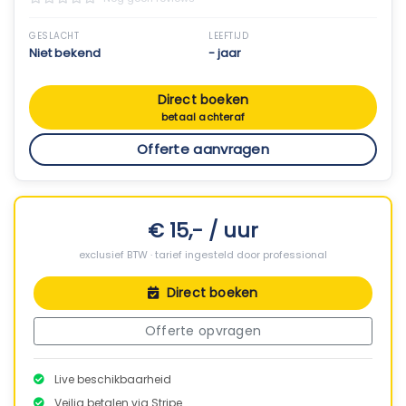
GESLACHT
LEEFTIJD
Niet bekend
- jaar
Direct boeken
betaal achteraf
Offerte aanvragen
€ 15,- / uur
exclusief BTW · tarief ingesteld door professional
Direct boeken
Offerte opvragen
Live beschikbaarheid
Veilig betalen via Stripe