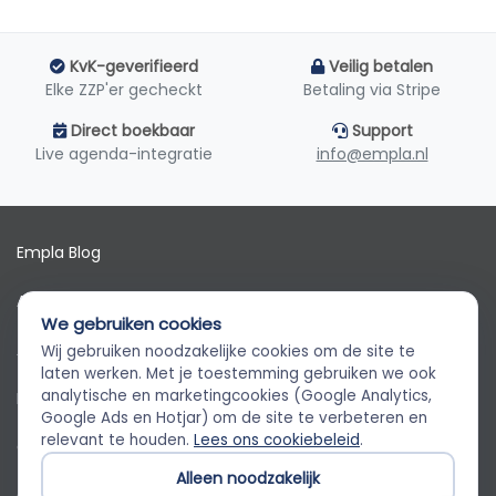
KvK-geverifieerd
Veilig betalen
Elke ZZP'er gecheckt
Betaling via Stripe
Direct boekbaar
Support
Live agenda-integratie
info@empla.nl
Empla Blog
Algemene voorwaarden
We gebruiken cookies
AVG
Wij gebruiken noodzakelijke cookies om de site te
Empla Assistent
laten werken. Met je toestemming gebruiken we ook
Altijd beschikbaar, stel een vraag
analytische en marketingcookies (Google Analytics,
Privacybeleid
Google Ads en Hotjar) om de site te verbeteren en
relevant te houden.
Lees ons cookiebeleid
.
Cookiebeleid
Alleen noodzakelijk