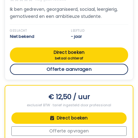
Ik ben gedreven, georganiseerd, sociaal, leergierig,
gemotiveerd en een ambitieuze studente.
GESLACHT
LEEFTIJD
Niet bekend
- jaar
Direct boeken
betaal achteraf
Offerte aanvragen
€ 12,50 / uur
exclusief BTW · tarief ingesteld door professional
Direct boeken
Offerte opvragen