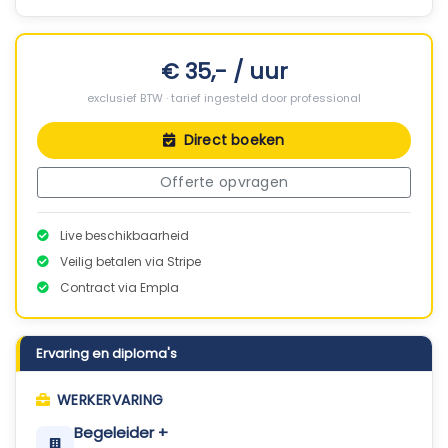
€ 35,- / uur
exclusief BTW · tarief ingesteld door professional
Direct boeken
Offerte opvragen
Live beschikbaarheid
Veilig betalen via Stripe
Contract via Empla
Ervaring en diploma's
WERKERVARING
Begeleider +