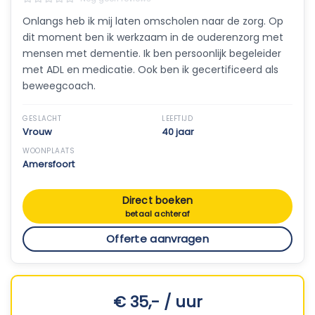
Onlangs heb ik mij laten omscholen naar de zorg. Op
dit moment ben ik werkzaam in de ouderenzorg met
mensen met dementie. Ik ben persoonlijk begeleider
met ADL en medicatie. Ook ben ik gecertificeerd als
beweegcoach.
GESLACHT
LEEFTIJD
Vrouw
40 jaar
WOONPLAATS
Amersfoort
Direct boeken
betaal achteraf
Offerte aanvragen
€ 35,- / uur