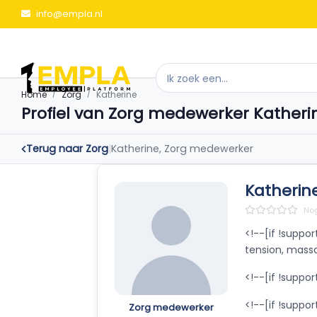
info@empla.nl
Home
Zorg
Katherine
Profiel van Zorg medewerker Katheri
Terug naar Zorg
|
Katherine, Zorg medewerker
Katherine
Nog
<!--[if !suppor
tension, mass
<!--[if !suppor
<!--[if !suppo
Zorg medewerker