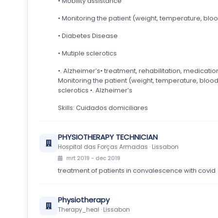
• Mobility assistance
• Monitoring the patient (weight, temperature, bloo
• Diabetes Disease
• Mutiple sclerotics
•. Alzheimer’s• treatment, rehabilitation, medicatio
Monitoring the patient (weight, temperature, blood 
sclerotics •. Alzheimer’s
Skills: Cuidados domiciliares
PHYSIOTHERAPY TECHNICIAN
Hospital das Forças Armadas · Lissabon
mrt 2019 - dec 2019
treatment of patients in convalescence with covid
Physiotherapy
Therapy_heal · Lissabon