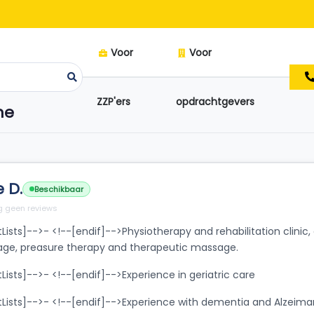
Voor
Voor
ZZP'ers
opdrachtgevers
ne
 D.
Beschikbaar
 geen reviews
tLists]-->- <!--[endif]-->Physiotherapy and rehabilitation clinic,
age, preasure therapy and therapeutic massage.
tLists]-->- <!--[endif]-->Experience in geriatric care
rtLists]-->- <!--[endif]-->Experience with dementia and Alzeima