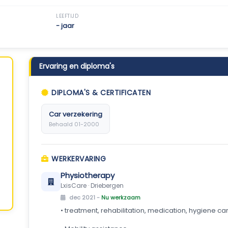
LEEFTIJD
- jaar
Ervaring en diploma's
DIPLOMA'S & CERTIFICATEN
Car verzekering
Behaald 01-2000
WERKERVARING
Physiotherapy
LxisCare · Driebergen
dec 2021 -
Nu werkzaam
• treatment, rehabilitation, medication, hygiene ca