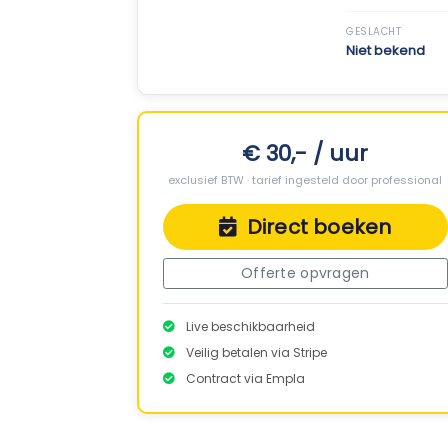
GESLACHT
Niet bekend
€ 30,- / uur
exclusief BTW · tarief ingesteld door professional
Direct boeken
Offerte opvragen
Live beschikbaarheid
Veilig betalen via Stripe
Contract via Empla