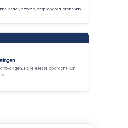
eathe better, asthma, emphysema, bronchitis
elingen
ontvangen. Na je eerste opdracht kun
jn.
Empla Assistent
Altijd beschikbaar, stel een vraag