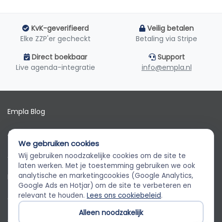
KvK-geverifieerd
Veilig betalen
Elke ZZP'er gecheckt
Betaling via Stripe
Direct boekbaar
Support
Live agenda-integratie
info@empla.nl
Empla Blog
Algemene voorwaarden
We gebruiken cookies
AVG
Wij gebruiken noodzakelijke cookies om de site te
Empla Assistent
laten werken. Met je toestemming gebruiken we ook
Altijd beschikbaar, stel een vraag
analytische en marketingcookies (Google Analytics,
Privacybeleid
Google Ads en Hotjar) om de site te verbeteren en
relevant te houden.
Lees ons cookiebeleid
.
Cookiebeleid
Alleen noodzakelijk
Cookievoorkeuren