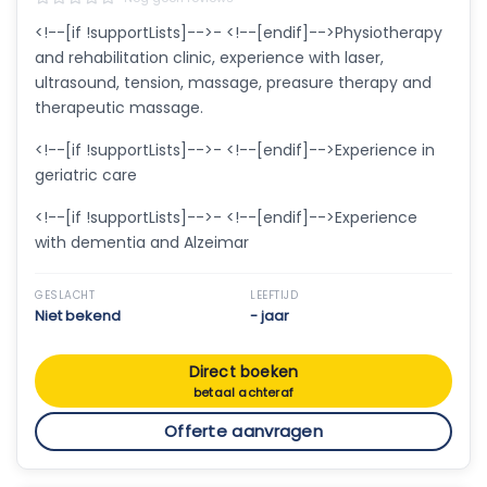
<!--[if !supportLists]-->- <!--[endif]-->Physiotherapy
and rehabilitation clinic, experience with laser,
ultrasound, tension, massage, preasure therapy and
therapeutic massage.
<!--[if !supportLists]-->- <!--[endif]-->Experience in
geriatric care
<!--[if !supportLists]-->- <!--[endif]-->Experience
with dementia and Alzeimar
GESLACHT
LEEFTIJD
Niet bekend
- jaar
Direct boeken
betaal achteraf
Offerte aanvragen