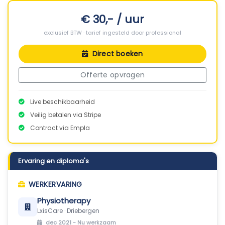
€ 30,- / uur
exclusief BTW · tarief ingesteld door professional
Direct boeken
Offerte opvragen
Live beschikbaarheid
Veilig betalen via Stripe
Contract via Empla
Ervaring en diploma's
WERKERVARING
Physiotherapy
LxisCare · Driebergen
dec 2021 -
Nu werkzaam