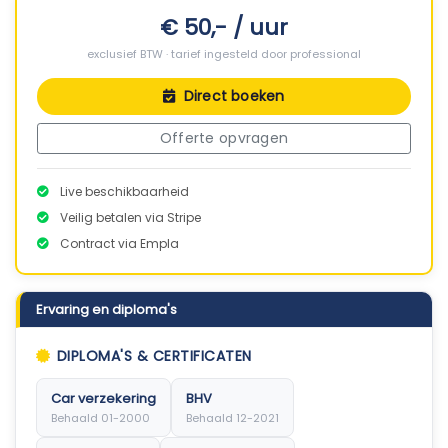
€ 50,- / uur
exclusief BTW · tarief ingesteld door professional
Direct boeken
Offerte opvragen
Live beschikbaarheid
Veilig betalen via Stripe
Contract via Empla
Ervaring en diploma's
DIPLOMA'S & CERTIFICATEN
Car verzekering
BHV
Behaald 01-2000
Behaald 12-2021