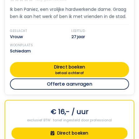
Ik ben Paniez, een vrolijke hardwerkende dame. Graag
ben ik aan het werk of ben ik met vrienden in de stad.
GESLACHT
LEEFTIJD
Vrouw
27 jaar
WOONPLAATS
Schiedam
Direct boeken
betaal achteraf
Offerte aanvragen
€ 16,- / uur
exclusief BTW · tarief ingesteld door professional
Direct boeken