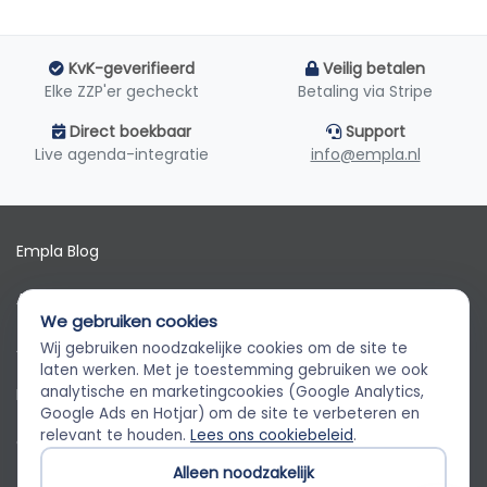
KvK-geverifieerd
Veilig betalen
Elke ZZP'er gecheckt
Betaling via Stripe
Direct boekbaar
Support
Live agenda-integratie
info@empla.nl
Empla Blog
Algemene voorwaarden
We gebruiken cookies
AVG
Wij gebruiken noodzakelijke cookies om de site te
Empla Assistent
laten werken. Met je toestemming gebruiken we ook
Altijd beschikbaar, stel een vraag
analytische en marketingcookies (Google Analytics,
Privacybeleid
Google Ads en Hotjar) om de site te verbeteren en
relevant te houden.
Lees ons cookiebeleid
.
Cookiebeleid
Alleen noodzakelijk