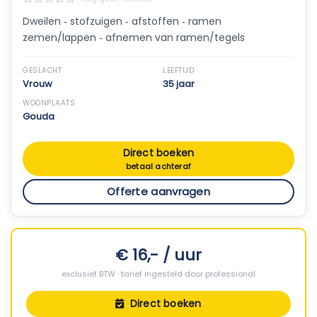
Dweilen ‑ stofzuigen ‑ afstoffen ‑ ramen
zemen/lappen ‑ afnemen van ramen/tegels
GESLACHT
LEEFTIJD
Vrouw
35 jaar
WOONPLAATS
Gouda
Direct boeken
betaal achteraf
Offerte aanvragen
€ 16,- / uur
exclusief BTW · tarief ingesteld door professional
Direct boeken