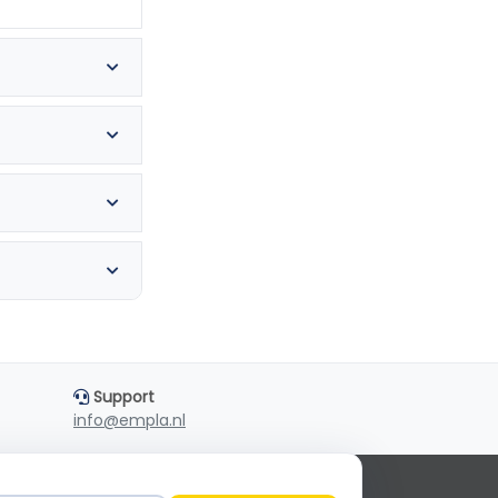
Empla Assistent
Support
Altijd beschikbaar, stel een vraag
info@empla.nl