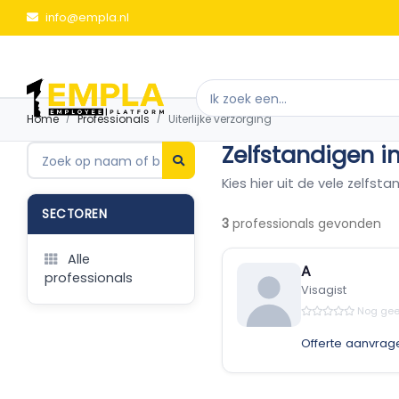
info@empla.nl
Home
Professionals
Uiterlijke verzorging
Zelfstandigen in
Kies hier uit de vele zelfsta
SECTOREN
3
professionals gevonden
Alle
A
professionals
Visagist
Nog gee
Offerte aanvrag