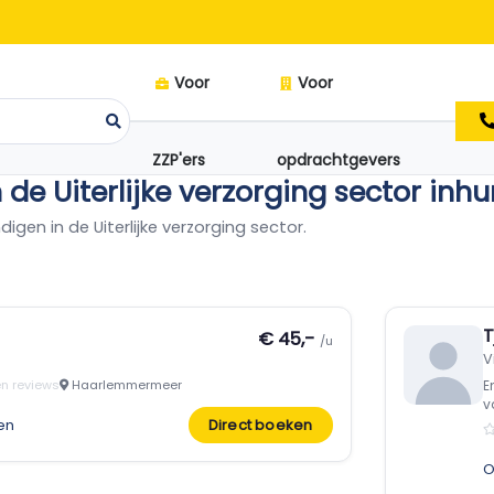
Voor
Voor
ZZP'ers
opdrachtgevers
 de Uiterlijke verzorging sector inh
ndigen in de Uiterlijke verzorging sector.
T
€ 45,-
/u
V
n reviews
Haarlemmermeer
E
v
en
Direct boeken
O