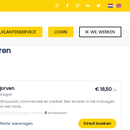
/
KLANTENSERVICE
LOGIN
IK WIL WERKEN
uren
jorven
€ 18,50
/u
isagist
nthousiast, commercieel en creatief. Ben ervaren in het managen
an een zaak...
Nog geen reviews
Amsterdam
fferte aanvragen
Direct boeken