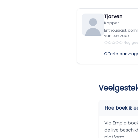
Tjorven
Kapper
Enthousiast, comm
van een zaak...
Nog gee
Offerte aanvrag
Veelgestel
Hoe boek ik ee
Via Empla boek j
de live beschik
platform.