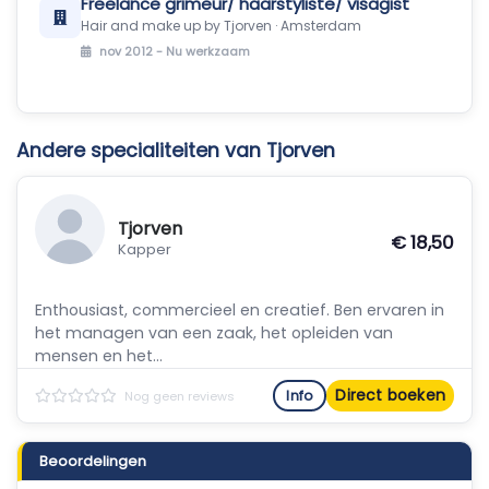
Freelance grimeur/ haarstyliste/ visagist
Hair and make up by Tjorven · Amsterdam
nov 2012 -
Nu werkzaam
Andere specialiteiten van Tjorven
Tjorven
€ 18,50
Kapper
Enthousiast, commercieel en creatief. Ben ervaren in
het managen van een zaak, het opleiden van
mensen en het...
Direct boeken
Info
Nog geen reviews
Beoordelingen