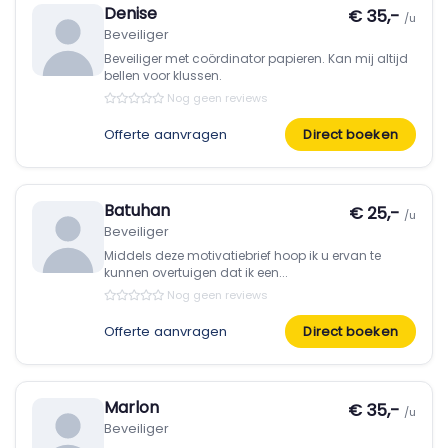
Denise
€ 35,-
/u
Beveiliger
Beveiliger met coördinator papieren. Kan mij altijd
bellen voor klussen.
Nog geen reviews
Offerte aanvragen
Direct boeken
Batuhan
€ 25,-
/u
Beveiliger
Middels deze motivatiebrief hoop ik u ervan te
kunnen overtuigen dat ik een...
Nog geen reviews
Offerte aanvragen
Direct boeken
Marlon
€ 35,-
/u
Beveiliger