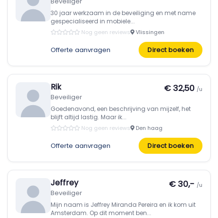
Beveiliger
30 jaar werkzaam in de beveiliging en met name
gespecialiseerd in mobiele...
Nog geen reviews
Vlissingen
Offerte aanvragen
Direct boeken
Rik
€ 32,50
/u
Beveiliger
Goedenavond, een beschrijving van mijzelf, het
blijft altijd lastig. Maar ik...
Nog geen reviews
Den haag
Offerte aanvragen
Direct boeken
Jeffrey
€ 30,-
/u
Beveiliger
Mijn naam is Jeffrey Miranda Pereira en ik kom uit
Amsterdam. Op dit moment ben...