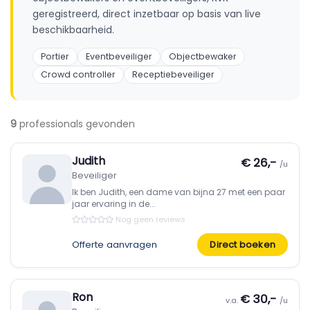
geregistreerd, direct inzetbaar op basis van live
beschikbaarheid.
Portier
Eventbeveiliger
Objectbewaker
Crowd controller
Receptiebeveiliger
9
professionals gevonden
Judith
€ 26,-
/u
Beveiliger
Ik ben Judith, een dame van bijna 27 met een paar
jaar ervaring in de...
Nog geen reviews
Offerte aanvragen
Direct boeken
Ron
€ 30,-
v.a.
/u