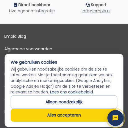
Direct boekbaar
Support
Live agenda-integratie
info@empla.nl
Empla Blog
Algemene voorwaarden
AVG
We gebruiken cookies
Wij gebruiken noodzakelijke cookies om de site te
Privacybeleid
Empla Assistent
laten werken. Met je toestemming gebruiken we ook
Altijd beschikbaar, stel een vraag
analytische en marketingcookies (Google Analytics,
Cookiebeleid
Google Ads en Hotjar) om de site te verbeteren en
relevant te houden.
Lees ons cookiebeleid
.
Cookievoorkeuren
Alleen noodzakelijk
Klantenservice
Alles accepteren
© 2026 Empla B.V. Alle rechten voorbehouden