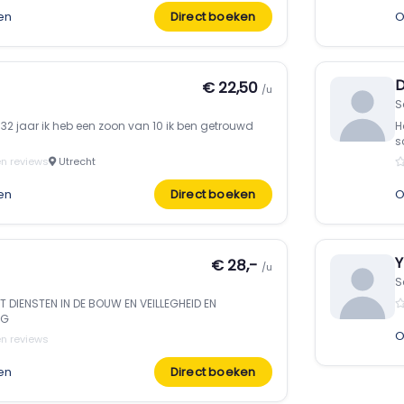
en
Direct boeken
O
D
€ 22,50
/u
S
a 32 jaar ik heb een zoon van 10 ik ben getrouwd
H
s
n reviews
Utrecht
en
Direct boeken
O
Y
€ 28,-
/u
S
T DIENSTEN IN DE BOUW EN VEILLEGHEID EN
RG
O
n reviews
en
Direct boeken