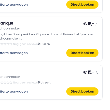
fferte aanvragen
Direct boeken
anique
€ 15,-
/u
choonmaker
oi, ik ben Danique ik ben 25 jaar en kom uit Huizen. Het fijne aan
choonmaken...
Nog geen reviews
Huizen
fferte aanvragen
Direct boeken
€ 15,-
/u
choonmaker
Nog geen reviews
Utrecht
fferte aanvragen
Direct boeken