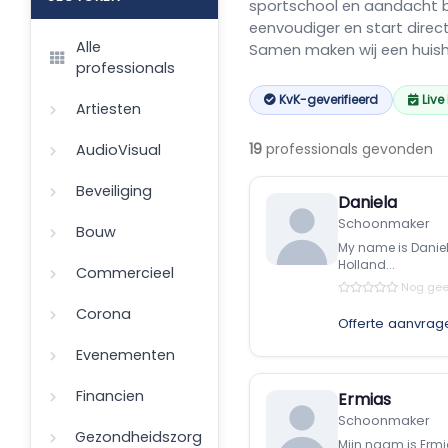
sportschool en aandacht b
eenvoudiger en start direc
Alle
Samen maken wij een huisho
professionals
KvK-geverifieerd
Live
Artiesten
19
professionals gevonden
AudioVisual
Beveiliging
Daniela
Schoonmaker
Bouw
My name is Daniela
Holland...
Commercieel
Nog gee
Corona
Offerte aanvrag
Evenementen
Financien
Ermias
Schoonmaker
Gezondheidszorg
Mjin naam is Ermia