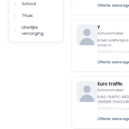
School
Offerte aanvrag
Thuis
Y
Uiterlijke
verzorging
Schoonmaker
ik ben yvette bijn
woon in...
Nog gee
Offerte aanvrag
Euro traffic
Schoonmaker
EURO TRAFFIC BIED
VERKEER.THUISZO
Nog gee
Offerte aanvrag