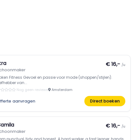
kra
€ 16,-
/u
choonmaker
oken Fitness Gevoel en passie voor mode (shoppen/stijlen).
iefhebber van...
Nog geen reviews
Amsterdam
fferte aanvragen
Direct boeken
amila
€ 16,-
/u
choonmaker
 am punctual, tidy and honest. A hard worker, a fast leaner, hands