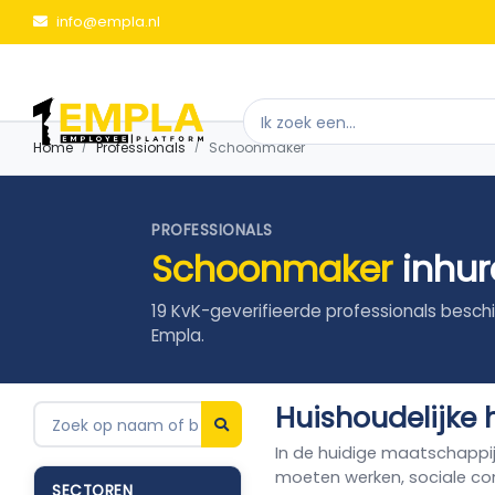
info@empla.nl
Home
Professionals
Schoonmaker
PROFESSIONALS
Schoonmaker
inhur
19 KvK-geverifieerde professionals beschi
Empla.
Huishoudelijke 
In de huidige maatschappi
moeten werken, sociale co
SECTOREN