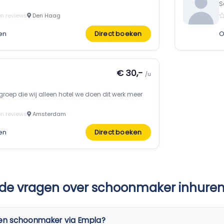
S
n reviews
Den Haag
en
Direct boeken
O
€ 30,-
/u
 groep die wij alleen hotel we doen dit werk meer
n reviews
Amsterdam
en
Direct boeken
lde vragen over schoonmaker inhure
een schoonmaker via Empla?