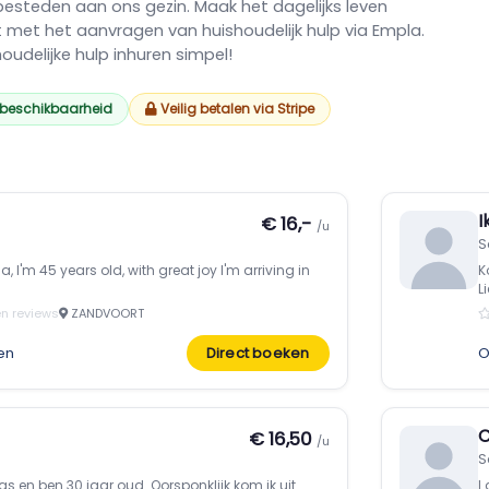
esteden aan ons gezin. Maak het dagelijks leven
t met het aanvragen van huishoudelijk hulp via Empla.
udelijke hulp inhuren simpel!
 beschikbaarheid
Veilig betalen via Stripe
I
€ 16,-
/u
S
, I'm 45 years old, with great joy I'm arriving in
K
L
n reviews
ZANDVOORT
en
Direct boeken
O
C
€ 16,50
/u
S
s en ben 30 jaar oud. Oorsponklijk kom ik uit
I