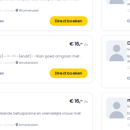
o
n reviews
Wormerveer
en
Direct boeken
O
D
€ 16,-
/u
S
ists]-->- <!--[endif]-->Kan goed omgaan met...
I
w
n reviews
Amsterdam
en
Direct boeken
O
€ 16,-
/u
S
rkende, behulpzame en vriendelijke vrouw met
D
c
n reviews
Amsterdam