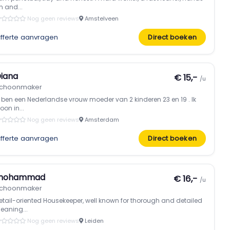
n and...
Nog geen reviews
Amstelveen
fferte aanvragen
Direct boeken
iana
€ 15,-
/u
choonmaker
k ben een Nederlandse vrouw moeder van 2 kinderen 23 en 19 . Ik
oon in...
Nog geen reviews
Amsterdam
fferte aanvragen
Direct boeken
mohammad
€ 16,-
/u
choonmaker
etail-oriented Housekeeper, well known for thorough and detailed
leaning...
Nog geen reviews
Leiden