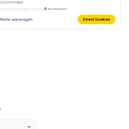
choonmaker
Nog geen reviews
Amsterdam
fferte aanvragen
Direct boeken
n