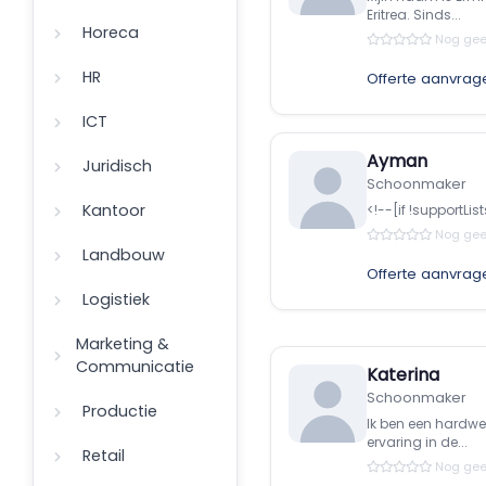
Eritrea. Sinds...
Horeca
Nog gee
HR
Offerte aanvrag
ICT
Ayman
Juridisch
Schoonmaker
Kantoor
<!--[if !supportL
Nog gee
Landbouw
Offerte aanvrag
Logistiek
Marketing &
Communicatie
Katerina
Schoonmaker
Productie
Ik ben een hardwe
ervaring in de...
Retail
Nog gee