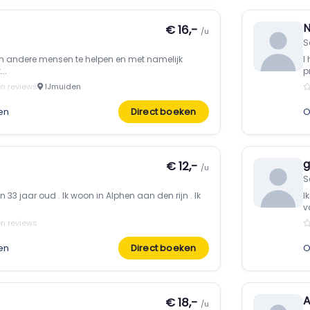
N
€ 16,-
/u
S
 om andere mensen te helpen en met namelijk
I
..
pr
n reviews
IJmuiden
en
Direct boeken
O
g
€ 12,-
/u
S
33 jaar oud . Ik woon in Alphen aan den rijn . Ik
I
v
n reviews
en
Direct boeken
O
A
€ 18,-
/u