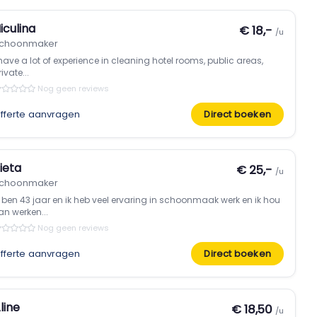
iculina
€ 18,-
/u
choonmaker
 have a lot of experience in cleaning hotel rooms, public areas,
ivate...
Nog geen reviews
fferte aanvragen
Direct boeken
ieta
€ 25,-
/u
choonmaker
k ben 43 jaar en ik heb veel ervaring in schoonmaak werk en ik hou
an werken...
Nog geen reviews
fferte aanvragen
Direct boeken
line
€ 18,50
/u