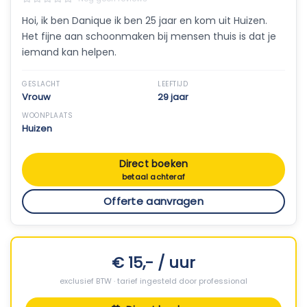
Hoi, ik ben Danique ik ben 25 jaar en kom uit Huizen.
Het fijne aan schoonmaken bij mensen thuis is dat je
iemand kan helpen.
GESLACHT
LEEFTIJD
Vrouw
29 jaar
WOONPLAATS
Huizen
Direct boeken
betaal achteraf
Offerte aanvragen
€ 15,- / uur
exclusief BTW · tarief ingesteld door professional