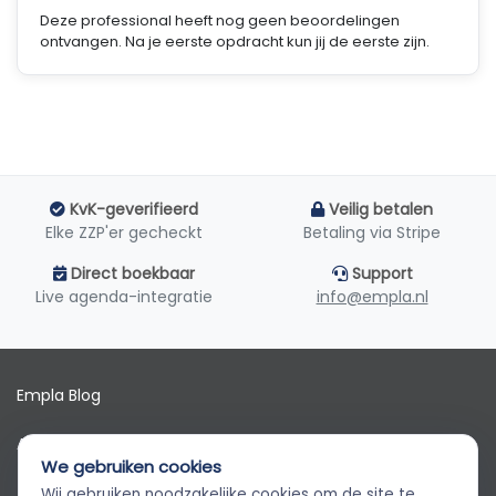
Deze professional heeft nog geen beoordelingen
ontvangen. Na je eerste opdracht kun jij de eerste zijn.
KvK-geverifieerd
Veilig betalen
Elke ZZP'er gecheckt
Betaling via Stripe
Direct boekbaar
Support
Live agenda-integratie
info@empla.nl
Empla Blog
Algemene voorwaarden
We gebruiken cookies
AVG
Wij gebruiken noodzakelijke cookies om de site te