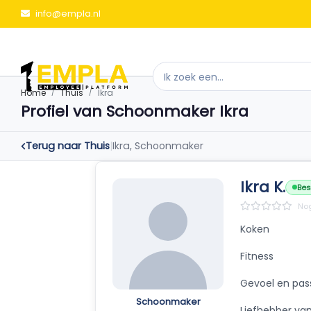
info@empla.nl
Home
Thuis
Ikra
Profiel van Schoonmaker Ikra
Terug naar Thuis
|
Ikra, Schoonmaker
Ikra K.
Bes
Nog
Koken
Fitness
Gevoel en pas
Schoonmaker
Liefhebber van