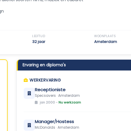
gn
LEEFTIJD
WOONPLAATS
32 jaar
Amsterdam
Ervaring en diploma's
WERKERVARING
Receptioniste
Specsavers · Amsterdam
jan 2000 -
Nu werkzaam
Manager/Hostess
McDonalds · Amsterdam