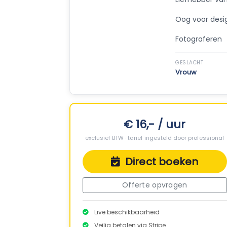
Oog voor desi
Fotograferen
GESLACHT
Vrouw
€ 16,- / uur
exclusief BTW · tarief ingesteld door professional
Direct boeken
Offerte opvragen
Live beschikbaarheid
Veilig betalen via Stripe