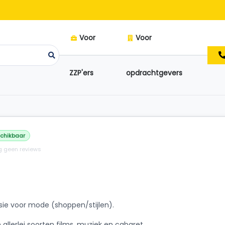
Voor
Voor
ZZP'ers
opdrachtgevers
chikbaar
 geen reviews
sie voor mode (shoppen/stijlen).
 allerlei soorten films, muziek en cabaret