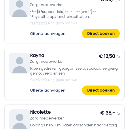
/u
Zorg medewerker
<!--[if !supportLists]-->- <!--[endif]--
>Physiotherapy and rehabilitation...
Nog geen reviews
Offerte aanvragen
Direct boeken
Rayna
€ 12,50
/u
Zorg medewerker
Ik ben gedreven, georganiseerd, sociaal, leergierig,
gemotiveerd en een...
Nog geen reviews
Offerte aanvragen
Direct boeken
Nicolette
€ 35,-
/u
Zorg medewerker
Onlangs heb ik mij laten omscholen naar de zorg.