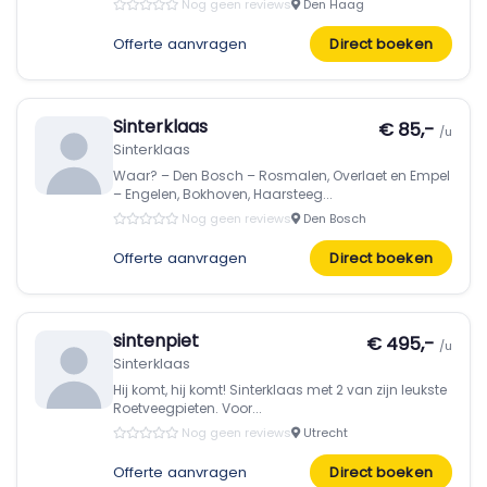
Nog geen reviews
Den Haag
Offerte aanvragen
Direct boeken
Sinterklaas
€ 85,-
/u
Sinterklaas
Waar? – Den Bosch – Rosmalen, Overlaet en Empel
– Engelen, Bokhoven, Haarsteeg...
Nog geen reviews
Den Bosch
Offerte aanvragen
Direct boeken
sintenpiet
€ 495,-
/u
Sinterklaas
Hij komt, hij komt! Sinterklaas met 2 van zijn leukste
Roetveegpieten. Voor...
Nog geen reviews
Utrecht
Offerte aanvragen
Direct boeken