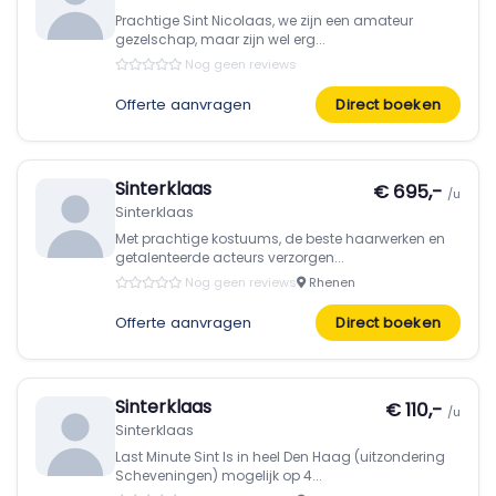
Prachtige Sint Nicolaas, we zijn een amateur
gezelschap, maar zijn wel erg...
Nog geen reviews
Offerte aanvragen
Direct boeken
Sinterklaas
€ 695,-
/u
Sinterklaas
Met prachtige kostuums, de beste haarwerken en
getalenteerde acteurs verzorgen...
Nog geen reviews
Rhenen
Offerte aanvragen
Direct boeken
Sinterklaas
€ 110,-
/u
Sinterklaas
Last Minute Sint Is in heel Den Haag (uitzondering
Scheveningen) mogelijk op 4...