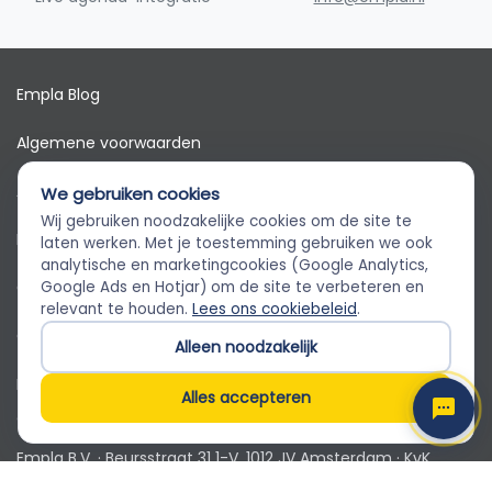
Empla Blog
Algemene voorwaarden
AVG
We gebruiken cookies
Wij gebruiken noodzakelijke cookies om de site te
Privacybeleid
Empla Assistent
laten werken. Met je toestemming gebruiken we ook
Altijd beschikbaar, stel een vraag
analytische en marketingcookies (Google Analytics,
Cookiebeleid
Google Ads en Hotjar) om de site te verbeteren en
relevant te houden.
Lees ons cookiebeleid
.
Cookievoorkeuren
Alleen noodzakelijk
Klantenservice
Alles accepteren
© 2026 Empla B.V. Alle rechten voorbehouden
Empla B.V. · Beursstraat 31 1-V, 1012 JV Amsterdam · KvK
82650071