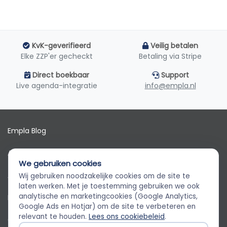
KvK-geverifieerd
Veilig betalen
Elke ZZP'er gecheckt
Betaling via Stripe
Direct boekbaar
Support
Live agenda-integratie
info@empla.nl
Empla Blog
Algemene voorwaarden
We gebruiken cookies
AVG
Wij gebruiken noodzakelijke cookies om de site te
Empla Assistent
laten werken. Met je toestemming gebruiken we ook
Altijd beschikbaar, stel een vraag
analytische en marketingcookies (Google Analytics,
Privacybeleid
Google Ads en Hotjar) om de site te verbeteren en
relevant te houden.
Lees ons cookiebeleid
.
Cookiebeleid