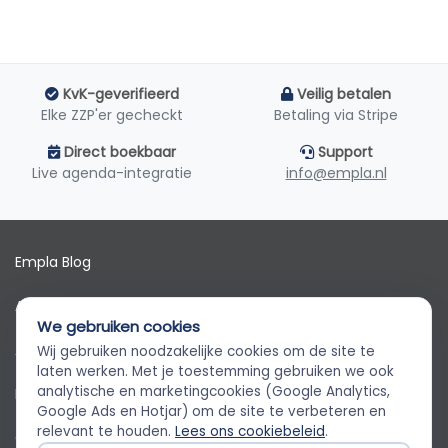
KvK-geverifieerd
Veilig betalen
Elke ZZP'er gecheckt
Betaling via Stripe
Direct boekbaar
Support
Live agenda-integratie
info@empla.nl
Empla Blog
Algemene voorwaarden
We gebruiken cookies
AVG
Wij gebruiken noodzakelijke cookies om de site te
Empla Assistent
laten werken. Met je toestemming gebruiken we ook
Altijd beschikbaar, stel een vraag
analytische en marketingcookies (Google Analytics,
Privacybeleid
Google Ads en Hotjar) om de site te verbeteren en
relevant te houden.
Lees ons cookiebeleid
.
Cookiebeleid