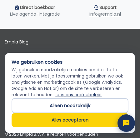
Direct boekbaar
Support
Live agenda-integratie
info@empla.nl
Empla Blog
Algemene voorwaarden
We gebruiken cookies
AVG
Wij gebruiken noodzakelijke cookies om de site te
Empla Assistent
laten werken. Met je toestemming gebruiken we ook
Altijd beschikbaar, stel een vraag
analytische en marketingcookies (Google Analytics,
Privacybeleid
Google Ads en Hotjar) om de site te verbeteren en
relevant te houden.
Lees ons cookiebeleid
.
Cookiebeleid
Alleen noodzakelijk
Cookievoorkeuren
Alles accepteren
Klantenservice
© 2026 Empla B.V. Alle rechten voorbehouden