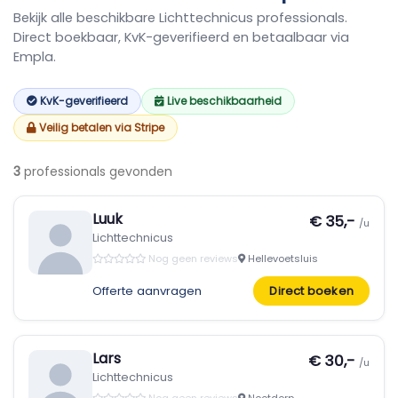
Bekijk alle beschikbare Lichttechnicus professionals.
Direct boekbaar, KvK-geverifieerd en betaalbaar via
Empla.
KvK-geverifieerd
Live beschikbaarheid
Veilig betalen via Stripe
3
professionals gevonden
Luuk
€ 35,-
/u
Lichttechnicus
Nog geen reviews
Hellevoetsluis
Offerte aanvragen
Direct boeken
Lars
€ 30,-
/u
Lichttechnicus