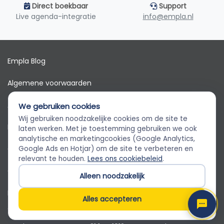
Direct boekbaar
Support
Live agenda-integratie
info@empla.nl
Empla Blog
Algemene voorwaarden
AVG
We gebruiken cookies
Wij gebruiken noodzakelijke cookies om de site te
Privacybeleid
Empla Assistent
laten werken. Met je toestemming gebruiken we ook
Altijd beschikbaar, stel een vraag
analytische en marketingcookies (Google Analytics,
Cookiebeleid
Google Ads en Hotjar) om de site te verbeteren en
relevant te houden.
Lees ons cookiebeleid
.
Cookievoorkeuren
Alleen noodzakelijk
Klantenservice
Alles accepteren
© 2026 Empla B.V. Alle rechten voorbehouden