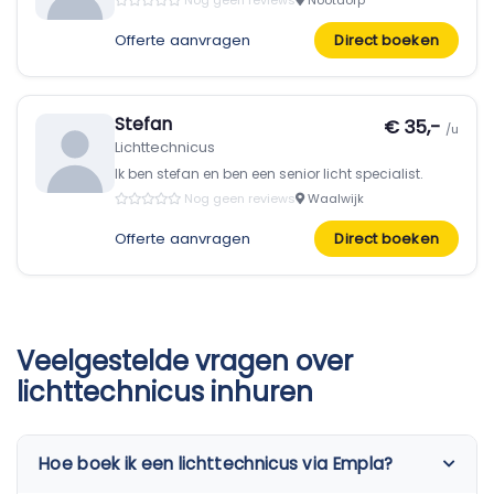
Nog geen reviews
Nootdorp
Offerte aanvragen
Direct boeken
Stefan
€ 35,-
/u
Lichttechnicus
Ik ben stefan en ben een senior licht specialist.
Nog geen reviews
Waalwijk
Offerte aanvragen
Direct boeken
Veelgestelde vragen over
lichttechnicus inhuren
Hoe boek ik een lichttechnicus via Empla?