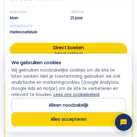
GESLACHT
LEEFTIJD
Man
21 jaar
WOONPLAATS
Hellevoetsluis
Direct boeken
betaal achteraf
We gebruiken cookies
Offerte aanvragen
Wij gebruiken noodzakelijke cookies om de site te
Empla Assistent
laten werken. Met je toestemming gebruiken we ook
Altijd beschikbaar, stel een vraag
analytische en marketingcookies (Google Analytics,
Google Ads en Hotjar) om de site te verbeteren en
€ 35,- / uur
relevant te houden.
Lees ons cookiebeleid
.
exclusief BTW · tarief ingesteld door professional
Alleen noodzakelijk
Direct boeken
Alles accepteren
Offerte opvragen