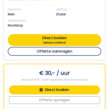
GESLACHT
LEEFTIJD
Man
21 jaar
WOONPLAATS
Nootdorp
Direct boeken
betaal achteraf
Offerte aanvragen
€ 30,- / uur
exclusief BTW · tarief ingesteld door professional
Direct boeken
Offerte opvragen