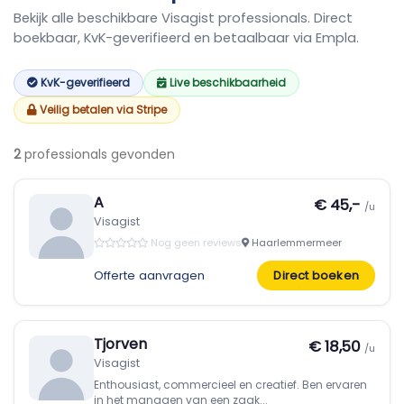
Bekijk alle beschikbare Visagist professionals. Direct
boekbaar, KvK-geverifieerd en betaalbaar via Empla.
KvK-geverifieerd
Live beschikbaarheid
Veilig betalen via Stripe
2
professionals gevonden
A
€ 45,-
/u
Visagist
Nog geen reviews
Haarlemmermeer
Offerte aanvragen
Direct boeken
Tjorven
€ 18,50
/u
Visagist
Enthousiast, commercieel en creatief. Ben ervaren
in het managen van een zaak...