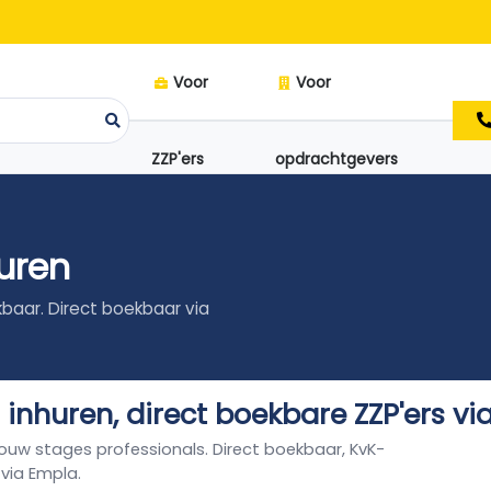
Voor
Voor
ZZP'ers
opdrachtgevers
uren
kbaar. Direct boekbaar via
nhuren, direct boekbare ZZP'ers vi
bouw stages professionals. Direct boekbaar, KvK-
 via Empla.