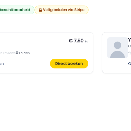
 beschikbaarheid
Veilig betalen via Stripe
Y
€ 7,50
/u
O
n reviews
Leiden
en
Direct boeken
O