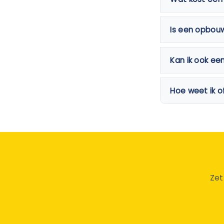
Is een opbou
Kan ik ook ee
Hoe weet ik o
Zet