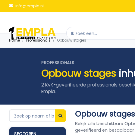
info@empla.nl
Home
Professionals
Opbouw stages
PROFESSIONALS
Opbouw stages
inh
2 KvK-geverifieerde professionals beschi
Empla.
Opbouw stages i
Bekijk alle beschikbare Op
geverifieerd en betaalbaar
SECTOREN