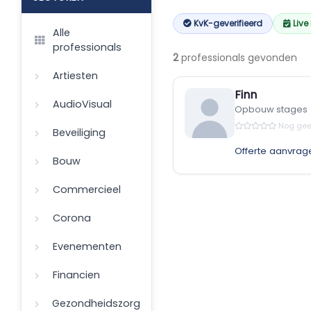
KvK-geverifieerd
Live
Alle
professionals
2
professionals gevonden
Artiesten
Finn
AudioVisual
Opbouw stages
Nog gee
Beveiliging
Offerte aanvrag
Bouw
Commercieel
Corona
Evenementen
Financien
Gezondheidszorg