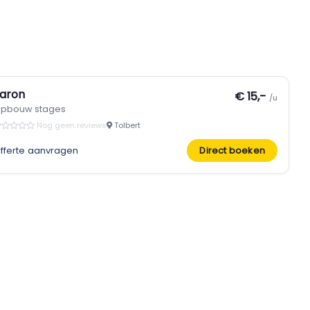
aron
€ 15,-
/u
pbouw stages
Nog geen reviews
Tolbert
fferte aanvragen
Direct boeken