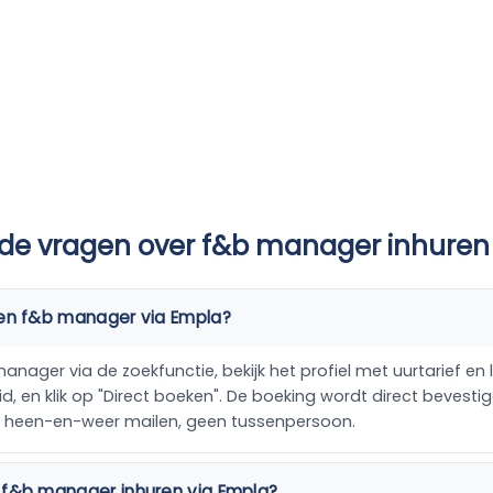
lde vragen over f&b manager inhuren
een f&b manager via Empla?
nager via de zoekfunctie, bekijk het profiel met uurtarief en l
, en klik op "Direct boeken". De boeking wordt direct bevestig
n heen-en-weer mailen, geen tussenpersoon.
 f&b manager inhuren via Empla?