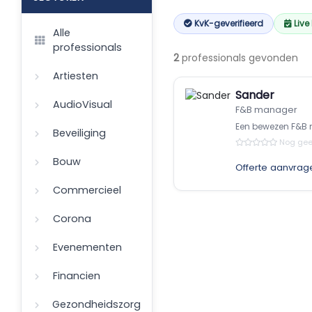
KvK-geverifieerd
Live
Alle
professionals
2
professionals gevonden
Artiesten
Sander
AudioVisual
F&B manager
Een bewezen F&B 
Beveiliging
Nog gee
Bouw
Offerte aanvrag
Commercieel
Corona
Evenementen
Financien
Gezondheidszorg