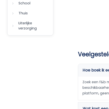
School
Thuis
Uiterlijke
verzorging
Veelgeste
Hoe boek ik 
Zoek een f&b ma
beschikbaarheid
platform, gee
Wat kost een