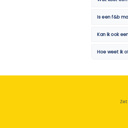
Is een f&b m
Kan ik ook ee
Hoe weet ik o
Zet