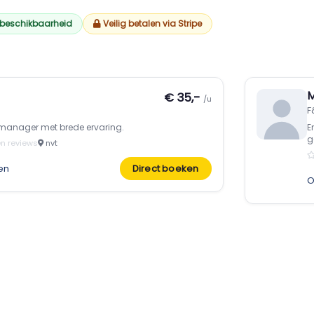
 beschikbaarheid
Veilig betalen via Stripe
M
€ 35,-
/u
F
manager met brede ervaring.
E
g
n reviews
nvt
en
Direct boeken
O