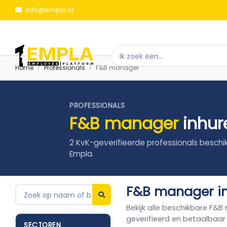
info@empla.nl
Home
Professionals
F&B manager
PROFESSIONALS
F&B manager
inhur
2 KvK-geverifieerde professionals beschi
Empla.
F&B manager inh
Bekijk alle beschikbare F&B
geverifieerd en betaalbaar
SECTOREN