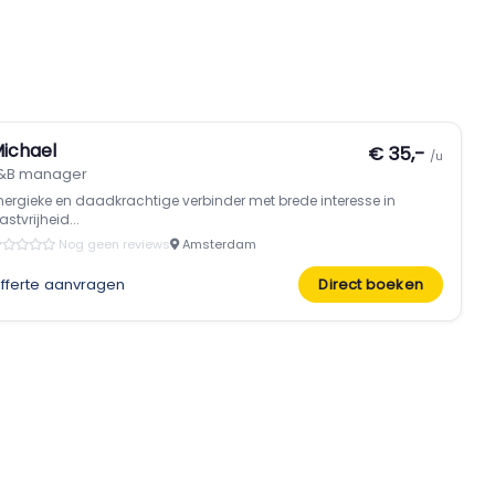
ichael
€ 35,-
/u
&B manager
nergieke en daadkrachtige verbinder met brede interesse in
astvrijheid...
Nog geen reviews
Amsterdam
fferte aanvragen
Direct boeken