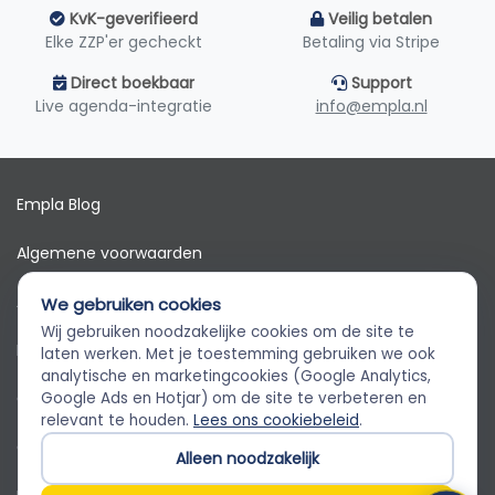
KvK-geverifieerd
Veilig betalen
Elke ZZP'er gecheckt
Betaling via Stripe
Direct boekbaar
Support
Live agenda-integratie
info@empla.nl
Empla Blog
Algemene voorwaarden
AVG
We gebruiken cookies
Wij gebruiken noodzakelijke cookies om de site te
Privacybeleid
Empla Assistent
laten werken. Met je toestemming gebruiken we ook
Altijd beschikbaar, stel een vraag
analytische en marketingcookies (Google Analytics,
Cookiebeleid
Google Ads en Hotjar) om de site te verbeteren en
relevant te houden.
Lees ons cookiebeleid
.
Cookievoorkeuren
Alleen noodzakelijk