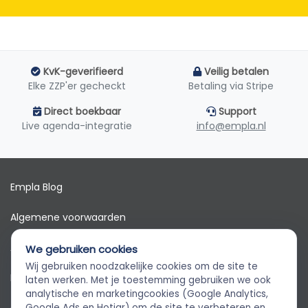
KvK-geverifieerd
Veilig betalen
Elke ZZP'er gecheckt
Betaling via Stripe
Direct boekbaar
Support
Live agenda-integratie
info@empla.nl
Empla Blog
Algemene voorwaarden
AVG
We gebruiken cookies
Wij gebruiken noodzakelijke cookies om de site te
Privacybeleid
Empla Assistent
laten werken. Met je toestemming gebruiken we ook
Altijd beschikbaar, stel een vraag
analytische en marketingcookies (Google Analytics,
Google Ads en Hotjar) om de site te verbeteren en