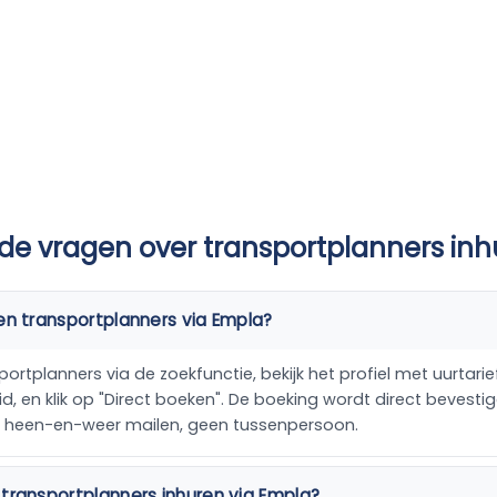
de vragen over transportplanners in
en transportplanners via Empla?
ortplanners via de zoekfunctie, bekijk het profiel met uurtarief
, en klik op "Direct boeken". De boeking wordt direct bevestig
n heen-en-weer mailen, geen tussenpersoon.
transportplanners inhuren via Empla?