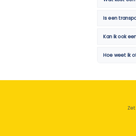
Is een transp
Kan ik ook ee
Hoe weet ik o
Zet