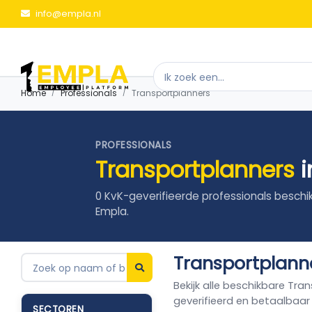
info@empla.nl
Home
Professionals
Transportplanners
PROFESSIONALS
Transportplanners
i
0 KvK-geverifieerde professionals beschi
Empla.
Transportplanne
Bekijk alle beschikbare Tra
geverifieerd en betaalbaar
SECTOREN