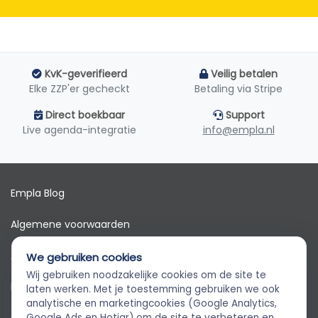
KvK-geverifieerd
Veilig betalen
Elke ZZP'er gecheckt
Betaling via Stripe
Direct boekbaar
Support
Live agenda-integratie
info@empla.nl
Empla Blog
Algemene voorwaarden
AVG
We gebruiken cookies
Wij gebruiken noodzakelijke cookies om de site te
Privacybeleid
Empla Assistent
laten werken. Met je toestemming gebruiken we ook
Altijd beschikbaar, stel een vraag
analytische en marketingcookies (Google Analytics,
Google Ads en Hotjar) om de site te verbeteren en